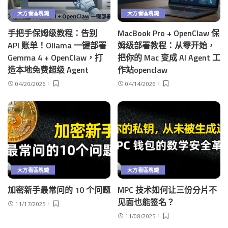
大方看區塊鏈
大方看區塊鏈
手把手保姆级教程：告别
MacBook Pro + OpenClaw 保
API 账单！Ollama 一键部署
姆级部署教程：从零开始，
Gemma 4 + OpenClaw，打
把你的 Mac 变成 AI Agent 工
造本地免费超级 Agent
作站openclaw
04/20/2026
04/14/2026
大方看區塊鏈
大方看區塊鏈
加密新手最常问的 10 个问题
MPC 技术如何让三份分片不
见面也能签名？
11/17/2025
11/08/2025