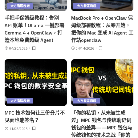
大方看區塊鏈
大方看區塊鏈
手把手保姆级教程：告别
MacBook Pro + OpenClaw 保
API 账单！Ollama 一键部署
姆级部署教程：从零开始，
Gemma 4 + OpenClaw，打
把你的 Mac 变成 AI Agent 工
造本地免费超级 Agent
作站openclaw
04/20/2026
04/14/2026
大方看區塊鏈
大方看區塊鏈
MPC 技术如何让三份分片不
「你的私钥，从未被生成
见面也能签名？
过」MPC 钱包与传统助记词
钱包的差异——MPC 钱包与
11/08/2025
传统钱包的技术之战「你的