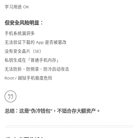
学习用途 OK
但安全风险明显：
手机系统漏洞多
无法验证下载的 App 是否被篡改
没有安全晶片（SE）
私钥生成在「普通手机内存」
无法防拆、防侧录、防冷启动攻击
Root / 越狱手机极度危险
总结：这是“伪冷钱包”，不适合存大额资产。