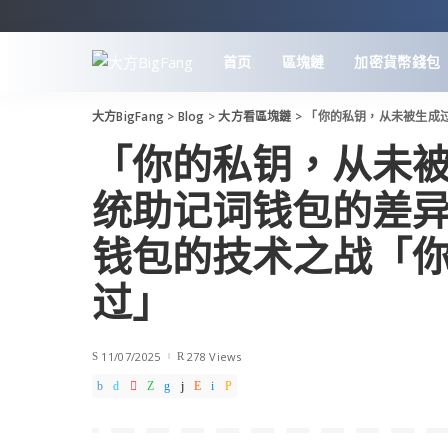
首页
區塊鏈
加密貨幣錢包
大方BigFang
>
Blog
>
大方看區塊鏈
>
「你的私钥，从未被生成过」MP
「你的私钥，从未被
统助记词钱包的差异
钱包的技术之战「
过」
11/07/2025
278 Views