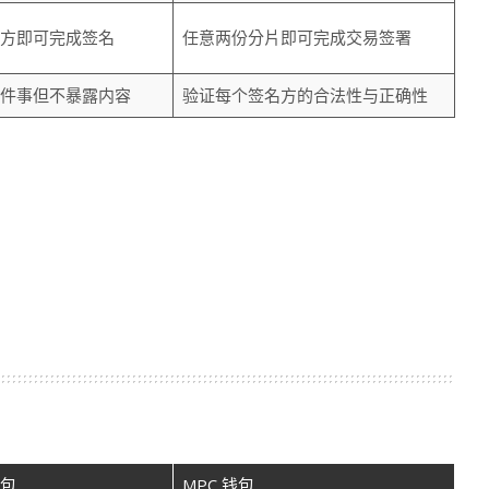
方即可完成签名
任意两份分片即可完成交易签署
件事但不暴露内容
验证每个签名方的合法性与正确性
包
MPC 钱包