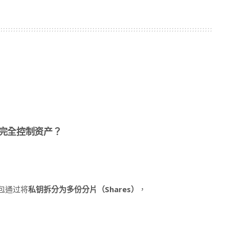
完全控制资产？
）钱包通过将
私钥拆分为多份分片（Shares）
，