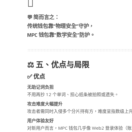
💬 简而言之：
传统钱包靠“物理安全”守护，
MPC 钱包靠“数学安全”防护。
⚖️ 五、优点与局限
✅ 优点
无助记词负担
不用再抄 12 个单词、担心纸条被拍照或遗失。
攻击难度大幅提升
攻击者需同时入侵多个分片持有方，难度呈指数级上
用户体验友好
对新用户而言，MPC 钱包几乎像 Web2 登录体验（