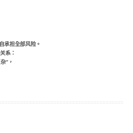
自承担全部风险。
种关系：
杂”，