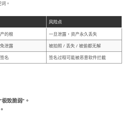
记词。
风险点
产的根
一旦泄露，资产永久丢失
免泄露
被拍照 / 丢失 / 被偷都无解
签名
签名过程可能被恶意软件拦截
“极致脆弱”。
。