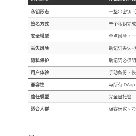
私钥形态
一整串密钥（1
签名方式
单个私钥完成
安全模型
单点风险，一
丢失风险
助记词丢失=
隐私保护
助记词必须明
用户体验
手动备份，恢
兼容性
与所有 DApp
信任模型
完全自托管
适合人群
极客玩家、冷