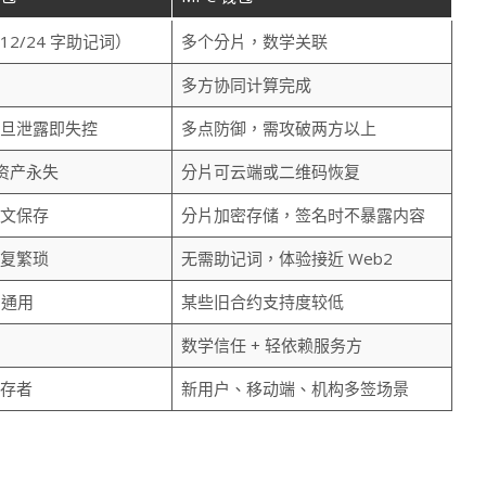
2/24 字助记词）
多个分片，数学关联
多方协同计算完成
旦泄露即失控
多点防御，需攻破两方以上
资产永失
分片可云端或二维码恢复
文保存
分片加密存储，签名时不暴露内容
复繁琐
无需助记词，体验接近 Web2
 通用
某些旧合约支持度较低
数学信任 + 轻依赖服务方
存者
新用户、移动端、机构多签场景