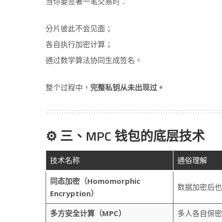
当你要签署一笔交易时：
分片彼此不会见面；
各自执行加密计算；
通过数学算法协同生成签名。
整个过程中，
完整私钥从未出现过。
⚙️ 三、MPC 钱包的底层技术
技术名称
通俗理解
同态加密（Homomorphic
数据加密后也
Encryption）
多方安全计算（MPC）
多人各自保密