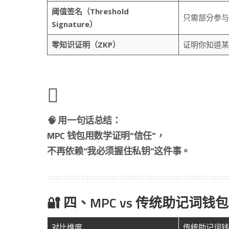
阈值签名（Threshold
只需部分参与
Signature）
零知识证明（ZKP）
证明你知道某
🧠 用一句话总结：
MPC 钱包用数学证明“信任”，
不再依赖“我必须握住私钥”这件事。
🔐 四、MPC vs 传统助记词钱包
对比维度
传统助记词钱