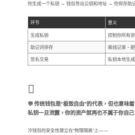
你生成一个私钥 → 钱包导出公钥和地址 → 你保存助
环节
意义
生成私钥
控制你所有资
助记词保存
离线记录、避
签名交易
私钥本地生成
💬 传统钱包是“极致自由”的代表，但也意味着
私钥一旦泄露，你的资产就再也不属于你自己
冷钱包的安全性建立在“物理隔离”上——