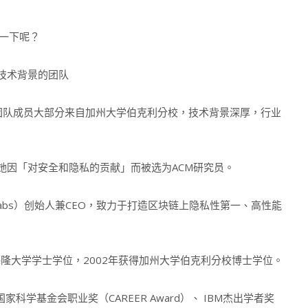
绍一下呢？
的技术背景的团队
团队成员大部分来自加州大学伯克利分校，技术背景深厚，行业
她因「对安全和隐私的贡献」而被选为ACM研究员。
Labs）创始人兼CEO，致力于打造区块链上隐私性第一、高性能
基梅隆大学学士学位，2002年获得加州大学伯克利分校博士学位。
学基金会职业奖（CAREER Award）、 IBM杰出学者奖