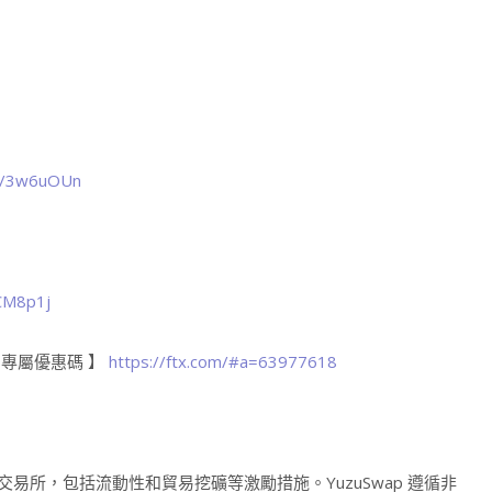
.ly/3w6uOUn
3CM8p1j
% 專屬優惠碼 】
https://ftx.com/#a=63977618
 上的去中心化交易所，包括流動性和貿易挖礦等激勵措施。YuzuSwap 遵循非