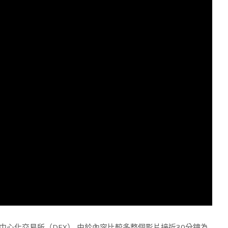
上第一個去中心化交易所（DEX） 由於內容比較多整個影片接近30分鐘為