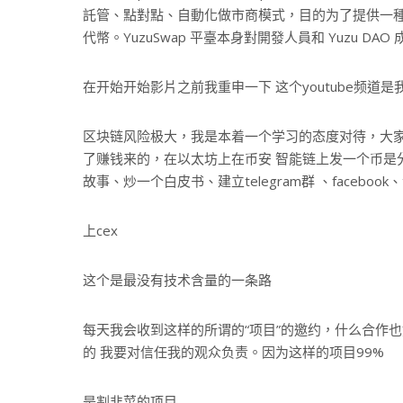
託管、點對點、自動化做市商模式，目的为了提供一種安
代幣。YuzuSwap 平臺本身對開發人員和 Yuzu DA
在开始开始影片之前我重申一下 这个youtube频道
区块链风险极大，我是本着一个学习的态度对待，大
了赚钱来的，在以太坊上在币安 智能链上发一个币是
故事、炒一个白皮书、建立telegram群 、faceboo
上cex
这个是最没有技术含量的一条路
每天我会收到这样的所谓的“项目”的邀约，什么合作也
的 我要对信任我的观众负责。因为这样的项目99%
是割韭菜的项目