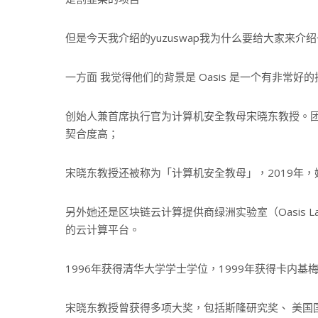
但是今天我介绍的yuzuswap我为什么要给大家来介
一方面 我觉得他们的背景是 Oasis 是一个有非常好
创始人兼首席执行官为计算机安全教母宋晓东教授。
契合度高；
宋晓东教授还被称为「计算机安全教母」，2019年，
另外她还是区块链云计算提供商绿洲实验室（Oasis 
的云计算平台。
1996年获得清华大学学士学位，1999年获得卡内
宋晓东教授曾获得多项大奖，包括斯隆研究奖、 美国国家科