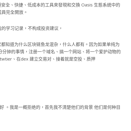
全、快捷、低成本的工具來發現和交換 Oasis 生態系統中的
O 成員完全開放。
是我的学习记录，不构成投资建议，
家都知道为什么区块链鱼龙混杂，什么人都有。因为如果单纯为
分分钟的事情，注册一个域名、搞一个网站、将一个爱护动物的
k、twtier、在dex 建立交易对、接着就是空投、质押
好 。我是一概拒绝的，首先我不清楚他们的背景 他们是何种目