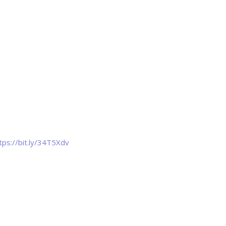
tps://bit.ly/34T5Xdv