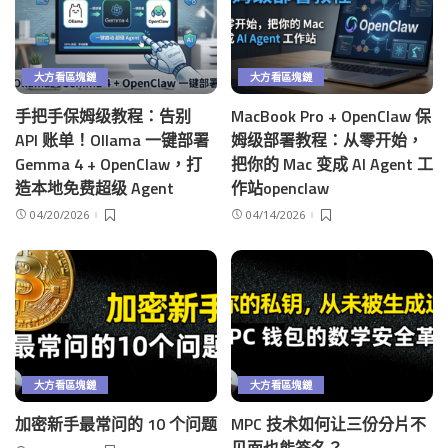
大方看區塊鏈
大方看區塊鏈
手把手保姆级教程：告别
MacBook Pro + OpenClaw 保
API 账单！Ollama 一键部署
姆级部署教程：从零开始，
Gemma 4 + OpenClaw，打
把你的 Mac 变成 AI Agent 工
造本地免费超级 Agent
作站openclaw
04/20/2026
04/14/2026
大方看區塊鏈
大方看區塊鏈
加密新手最常问的 10 个问题
MPC 技术如何让三份分片不
见面也能签名？