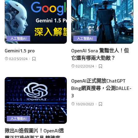
人工智能AI
人工智能AI
Gemini1.5 pro
OpenAI Sora 驚豔世人！但
它還有哪兩大勁敵？
02/25/2024
02/22/2024
OpenAI正式開放ChatGPT
Bing網頁搜尋，公測DALLE-
3
10/20/2023
人工智能AI
揪出AI造假圖片！OpenAI透
露正打造偵測工具 精確度