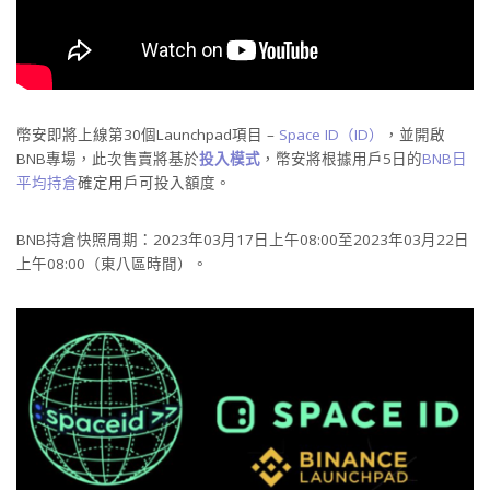
幣安即將上線第30個Launchpad項目 –
Space ID（ID）
，並開啟
BNB專場，此次售賣將基於
投入模式
，幣安將根據用戶5日的
BNB日
平均持倉
確定用戶可投入額度。
BNB持倉快照周期：2023年03月17日上午08:00至2023年03月22日
上午08:00（東八區時間）。