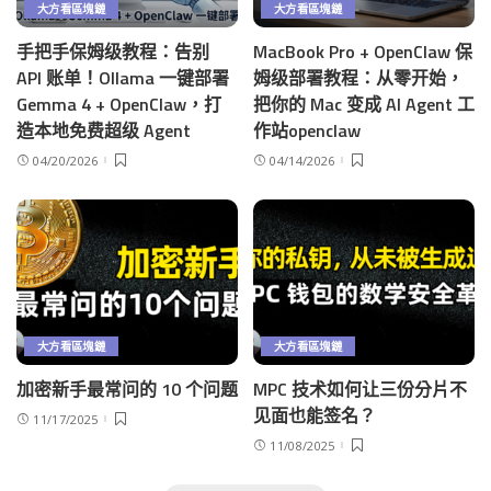
大方看區塊鏈
大方看區塊鏈
手把手保姆级教程：告别
MacBook Pro + OpenClaw 保
API 账单！Ollama 一键部署
姆级部署教程：从零开始，
Gemma 4 + OpenClaw，打
把你的 Mac 变成 AI Agent 工
造本地免费超级 Agent
作站openclaw
04/20/2026
04/14/2026
大方看區塊鏈
大方看區塊鏈
加密新手最常问的 10 个问题
MPC 技术如何让三份分片不
见面也能签名？
11/17/2025
11/08/2025