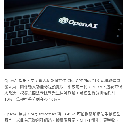
OpenAI 指出，文字輸入功能將提供 ChatGPT Plus 訂閱者和軟體開
發人員，圖像輸入功能仍是預覽版。相較前一代 GPT-3.5，這次有很
大改進，模擬美國法學院畢業生律師測驗，新模型得分排名約前
10%，舊模型得分則在後 10%。
OpenAI 總裁 Greg Brockman 稱，GPT-4 可拍攝簡單網站手繪模型
照片，以此為基礎創建網站。據實際展示，GPT-4 還能計算稅收。