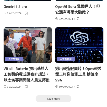
Gemini1.5 pro
OpenAI Sora 驚豔世人！但
它還有哪兩大勁敵？
02/25/2024
02/22/2024
人工智能AI
人工智能AI
Vitalik Buterin 提出基於人
揪出AI造假圖片！OpenAI透
工智慧的程式碼審計想法，
露正打造偵測工具 精確度
以太坊專案開發人員支持他
99%
02/22/2024
10/20/2023
Load More