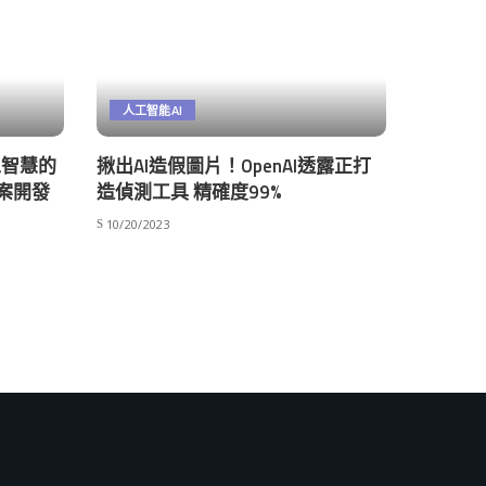
人工智能AI
人工智慧的
揪出AI造假圖片！OpenAI透露正打
案開發
造偵測工具 精確度99%
10/20/2023