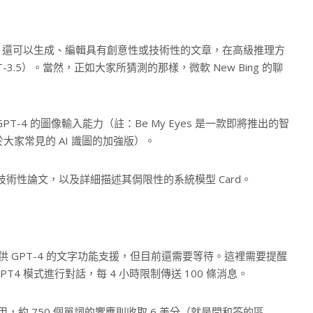
T-4 還可以生成、編輯具有創意性或技術性的文章，在高級推理方
T-3.5）。當然，正如大家所猜測的那樣，微軟 New Bing 的聊
GPT-4 的圖像輸入能力（註：Be My Eyes 是一款即將推出的智
大家常見的 AI 識圖的加強版）。
能的技術性論文，以及詳細描述其侷限性的系統模型 Card。
使用者提供 GPT-4 的文字功能支援，但目前還需要等待。這裡需要提醒
 GPT4 模式進行對話，每 4 小時限制傳送 100 條消息。
用，約 750 個單詞的響應則收取 6 美分（就是問和答的區