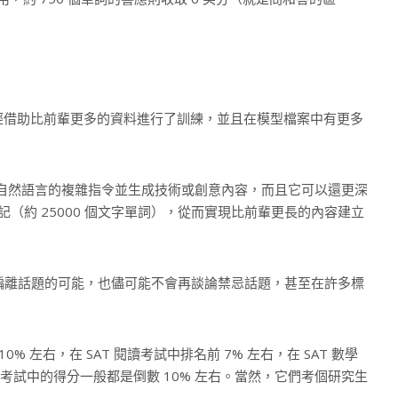
它已經借助比前輩更多的資料進行了訓練，並且在模型檔案中有更多
遵循自然語言的複雜指令並生成技術或創意內容，而且它可以還更深
標記（約 25000 個文字單詞），從而實現比前輩更長的內容建立
會減少偏離話題的可能，也儘可能不會再談論禁忌話題，甚至在許多標
% 左右，在 SAT 閱讀考試中排名前 7% 左右，在 SAT 數學
在律師考試中的得分一般都是倒數 10% 左右。當然，它們考個研究生