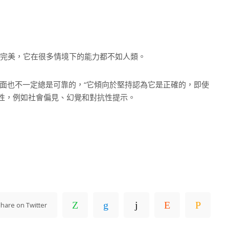
-4 並不完美，它在很多情境下的能力都不如人類。
方面也不一定總是可靠的，“它傾向於堅持認為它是正確的，即使
其侷限性，例如社會偏見、幻覺和對抗性提示。
hare on Twitter