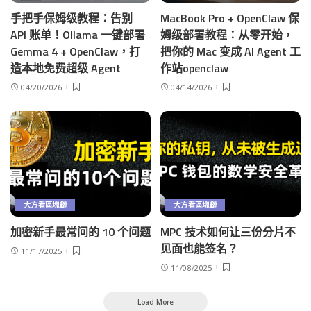
手把手保姆级教程：告别
MacBook Pro + OpenClaw 保
API 账单！Ollama 一键部署
姆级部署教程：从零开始，
Gemma 4 + OpenClaw，打
把你的 Mac 变成 AI Agent 工
造本地免费超级 Agent
作站openclaw
04/20/2026
04/14/2026
大方看區塊鏈
大方看區塊鏈
加密新手最常问的 10 个问题
MPC 技术如何让三份分片不
见面也能签名？
11/17/2025
11/08/2025
Load More