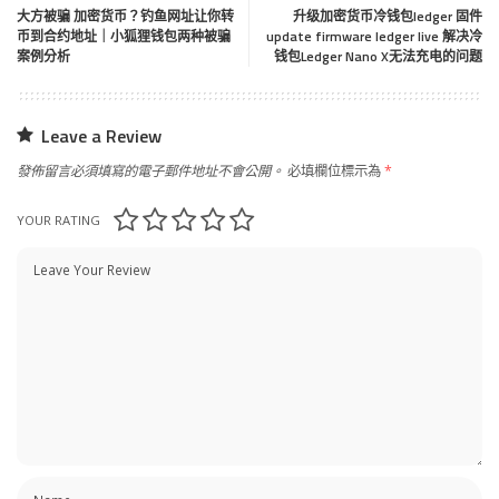
大方被骗 加密货币？钓鱼网址让你转
升级加密货币冷钱包ledger 固件
币到合约地址｜小狐狸钱包两种被骗
update firmware ledger live 解决冷
案例分析
钱包Ledger Nano X无法充电的问题
Leave a Review
發佈留言必須填寫的電子郵件地址不會公開。
必填欄位標示為
*
YOUR RATING