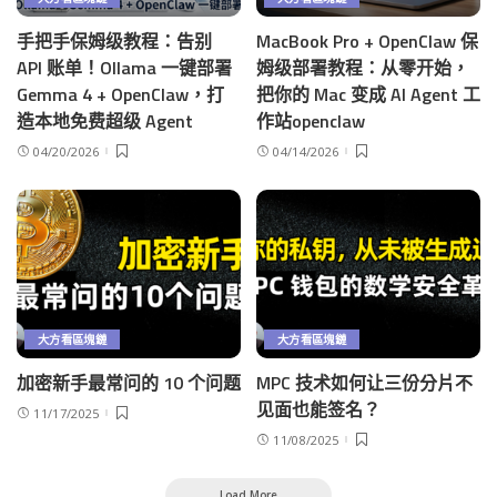
手把手保姆级教程：告别
MacBook Pro + OpenClaw 保
API 账单！Ollama 一键部署
姆级部署教程：从零开始，
Gemma 4 + OpenClaw，打
把你的 Mac 变成 AI Agent 工
造本地免费超级 Agent
作站openclaw
04/20/2026
04/14/2026
大方看區塊鏈
大方看區塊鏈
加密新手最常问的 10 个问题
MPC 技术如何让三份分片不
见面也能签名？
11/17/2025
11/08/2025
Load More