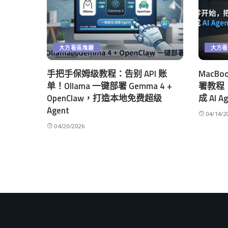
大方看區塊鏈
大方看
手把手保姆级教程：告别 API 账
MacBoo
单！Ollama 一键部署 Gemma 4 +
署教程：
OpenClaw，打造本地免费超级
成 AI A
Agent
04/14/2
04/20/2026