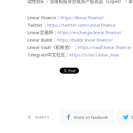
动性挖矿、治理和投资合成资产投资品（Liquid），
Linear Finance：
https://linear.finance/
Twitter：
https://twitter.com/LinearFinance
Linear交易所：
https://exchange.linear.finance/
Linear Buildr：
https://buildr.linear.finance/
Linear Vault（机枪池）：
https://vault.linear.finance/
Telegram中文社区：
https://t.me/Linear_Asia
Share on Facebook
S
SHARES