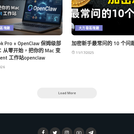
區塊鏈
大方看區塊鏈
k Pro + OpenClaw 保姆级部
加密新手最常问的 10 个问
从零开始，把你的 Mac 变
11/17/2025
gent 工作站openclaw
026
Load More