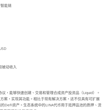
n币安智能链
USD
性赚取被动收入
One资产协议，能够快速创建、交易和管理合成资产投资品（Liquid）。
解决方案，实现其功能。相比于现有解决方案，这不仅具有可扩展
DeFi资产。生态系统中的LINA代币用于抵押品池的质押、流