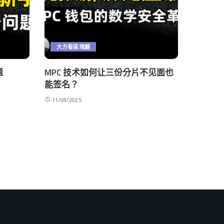
大方看區塊鏈
题
MPC 技术如何让三份分片不见面也
能签名？
11/08/2025