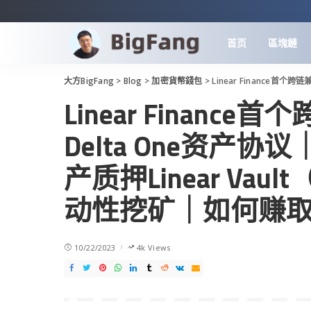
首页
區塊鏈
大方BigFang
>
Blog
>
加密貨幣錢包
>
Linear Finance首个跨链兼容的去中心化
Linear Finan
Delta One资产协议｜
产质押Linear Va
动性挖矿｜如何赚
10/22/2023
4k Views