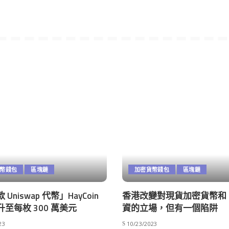
幣錢包
區塊鏈
加密貨幣錢包
區塊鏈
Uniswap 代幣」HayCoin
香港改變對現貨加密貨幣和 E
至每枚 300 萬美元
資的立場，但有一個陷阱
23
10/23/2023