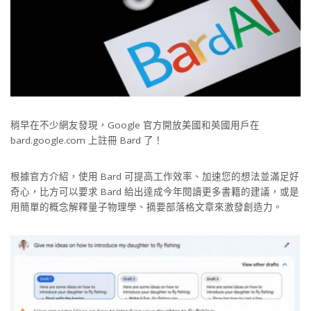
稍早在不少網友發現，Google 官方開放美國和英國用戶在
bard.google.com 上註冊 Bard 了！
根據官方介紹，使用 Bard 可提高工作效率、加速您的想法並滿足好
奇心，比方可以要求 Bard 給出達成今年閱讀更多書籍的建議，或是
用簡單的概念解釋量子物理學、摘要部落格文章來激發創造力。