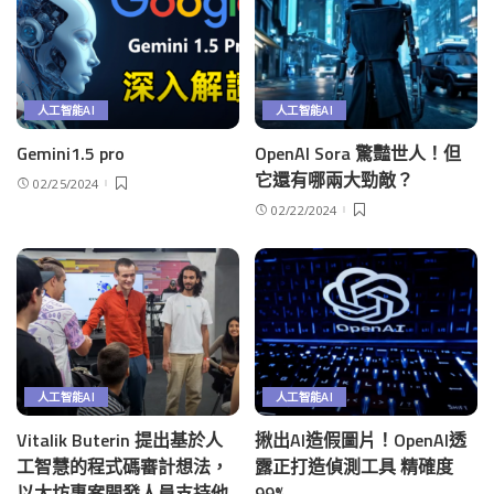
人工智能AI
人工智能AI
Gemini1.5 pro
OpenAI Sora 驚豔世人！但
它還有哪兩大勁敵？
02/25/2024
02/22/2024
人工智能AI
人工智能AI
Vitalik Buterin 提出基於人
揪出AI造假圖片！OpenAI透
工智慧的程式碼審計想法，
露正打造偵測工具 精確度
以太坊專案開發人員支持他
99%