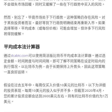
不会错失市场回暖，同时又缓解了一些在下行趋势中买入的风险。
然而，别忘了，毕竟市场处于下行趋势，这种策略仍存在风险。对
于某些投资者而言，最好等到下行趋势明确结束再重新入市。如果
选择等待，平均成本（或每份价格）可能会增加，但许多下行风险
将得到缓解。
平均成本法计算器
通过
dcabtc.com
可以使用简洁版比特币平均成本法计算器。通过选
定金额、时间跨度与时间间隔，即可了解不同策略在设定时段内的
执行情况。以比特币为例，由于长期保持上升势头，因此这项策略
一直良好运转。
假设在过去五年中，每周仅买入价值10美元的比特币，以下为详细
的投资表现。每周10美元的投入似乎并不多，但截至2020年4月，
您的累计投资总额会达到2600美元左右，持有的比特币价值约为1万
美元。