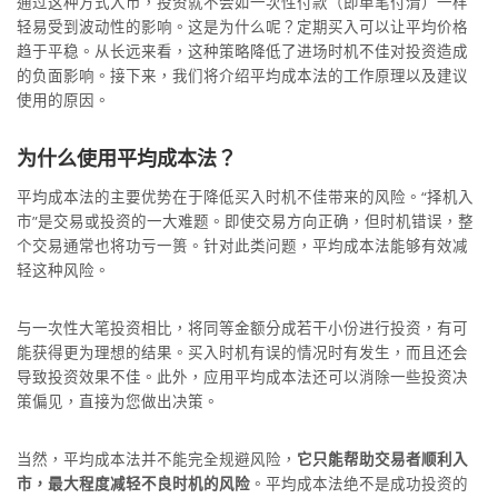
通过这种方式入市，投资就不会如一次性付款（即单笔付清）一样
轻易受到波动性的影响。这是为什么呢？定期买入可以让平均价格
趋于平稳。从长远来看，这种策略降低了进场时机不佳对投资造成
的负面影响。接下来，我们将介绍平均成本法的工作原理以及建议
使用的原因。
为什么使用平均成本法？
平均成本法的主要优势在于降低买入时机不佳带来的风险。“择机入
市”是交易或投资的一大难题。即使交易方向正确，但时机错误，整
个交易通常也将功亏一篑。针对此类问题，平均成本法能够有效减
轻这种风险。
与一次性大笔投资相比，将同等金额分成若干小份进行投资，有可
能获得更为理想的结果。买入时机有误的情况时有发生，而且还会
导致投资效果不佳。此外，应用平均成本法还可以消除一些投资决
策偏见，直接为您做出决策。
当然，平均成本法并不能完全规避风险，
它只能帮助交易者顺利入
市，最大程度减轻不良时机的风险
。平均成本法绝不是成功投资的