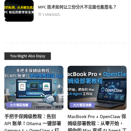
MPC 技术如何让三份分片不见面也能签名？
11/08/2025
You Might Also Enjoy
大方看區塊鏈
大方看區塊鏈
手把手保姆级教程：告别
MacBook Pro + OpenClaw 保
API 账单！Ollama 一键部署
姆级部署教程：从零开始，
Gemma 4 + OpenClaw，打
把你的 Mac 变成 AI Agent 工