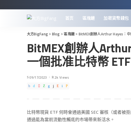
首页
區塊鏈
加密貨幣錢包
大方BigFang
>
Blog
>
區塊鏈
>
BitMEX創辦人Arthur Hay
BitMEX創辦人Arth
一個批准比特幣 ETF
09/17/2023
2k Views
比特幣現貨 ETF 何時會通過美國 SEC 審核（或者
通過能為當前流動性觸底的市場帶來新活水。