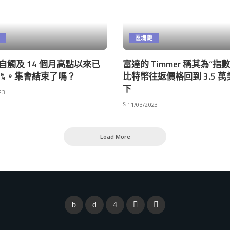
區塊鏈
na 自觸及 14 個月高點以來已
富達的 Timmer 稱其為“指
15%。集會結束了嗎？
比特幣往返價格回到 3.5 
下
23
11/03/2023
Load More