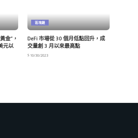
區塊鏈
數黃金”，
DeFi 市場從 30 個月低點回升，成
萬美元以
交量創 3 月以來最高點
10/30/2023