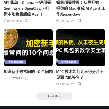
API 账单！Ollama 一键部署
姆级部署教程：从零开始，
Gemma 4 + OpenClaw，打
把你的 Mac 变成 AI Agent 工
造本地免费超级 Agent
作站openclaw
04/20/2026
04/14/2026
大方看區塊鏈
大方看區塊鏈
加密新手最常问的 10 个问题
MPC 技术如何让三份分片不
见面也能签名？
11/17/2025
11/08/2025
Load More