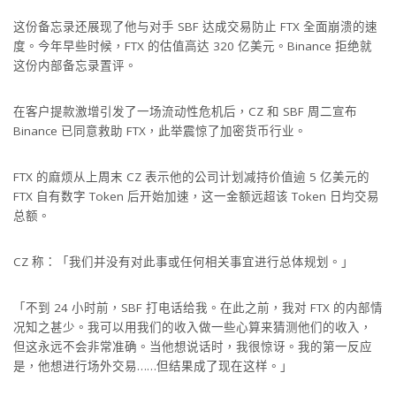
这份备忘录还展现了他与对手 SBF 达成交易防止 FTX 全面崩溃的速
度。今年早些时候，FTX 的估值高达 320 亿美元。Binance 拒绝就
这份内部备忘录置评。
在客户提款激增引发了一场流动性危机后，CZ 和 SBF 周二宣布
Binance 已同意救助 FTX，此举震惊了加密货币行业。
FTX 的麻烦从上周末 CZ 表示他的公司计划减持价值逾 5 亿美元的
FTX 自有数字 Token 后开始加速，这一金额远超该 Token 日均交易
总额。
CZ 称：「我们并没有对此事或任何相关事宜进行总体规划。」
「不到 24 小时前，SBF 打电话给我。在此之前，我对 FTX 的内部情
况知之甚少。我可以用我们的收入做一些心算来猜测他们的收入，
但这永远不会非常准确。当他想说话时，我很惊讶。我的第一反应
是，他想进行场外交易……但结果成了现在这样。」