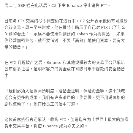
周二与 SBF 通完电话后，CZ 下令 Binance 停止销售 FTT。
目前与 FTX 交易的尽职调查仍在进行中，CZ 公开表示他仍有可能放
弃该交易。周三早些时候，他在推特上暗示了自己对 FTX 出了什么
问题的看法：「永远不要使用你创建的 Token 作为抵押品……如果
你经营加密业务，就不要借钱。不要『高效』地使用资本，要有大
量的储备。」
在 FTX 几近破产之后，Binance 和其他规模较大的交易平台已承诺
公布更多证据，证明将客户的资金放在可随时用于提款的安全储备
中。
「我们必须大幅提高透明度、准备金证明、保险资金等。这个领域
还会有更多的成果。我们有许多艰巨的工作要做。更不用说价格的
剧烈波动了，」他在给员工的信中写道。
这位首席执行官还承认，收购 FTX、创建迄今为止世界上最大的加密
货币交易平台，将使 Binance 成为众矢之的。