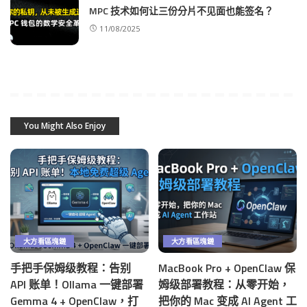
MPC 技术如何让三份分片不见面也能签名？
11/08/2025
You Might Also Enjoy
大方看區塊鏈
大方看區塊鏈
手把手保姆级教程：告别
MacBook Pro + OpenClaw 保
API 账单！Ollama 一键部署
姆级部署教程：从零开始，
Gemma 4 + OpenClaw，打
把你的 Mac 变成 AI Agent 工