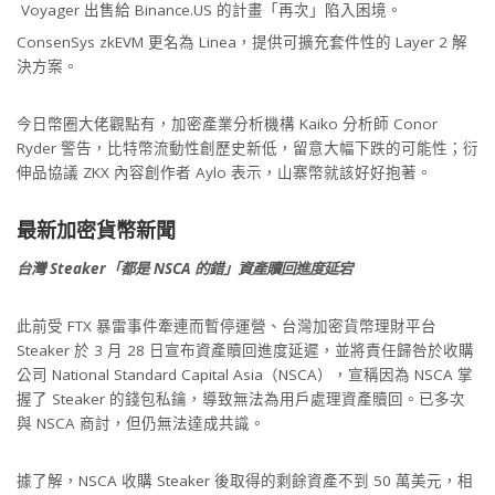
Voyager 出售給 Binance.US 的計畫「再次」陷入困境。
ConsenSys zkEVM 更名為 Linea，提供可擴充套件性的 Layer 2 解
決方案。
今日幣圈大佬觀點有，加密產業分析機構 Kaiko 分析師 Conor
Ryder 警告，比特幣流動性創歷史新低，留意大幅下跌的可能性；衍
伸品協議 ZKX 內容創作者 Aylo 表示，山寨幣就該好好抱著。
最新加密貨幣新聞
台灣 Steaker「都是 NSCA 的錯」資產贖回進度延宕
此前受 FTX 暴雷事件牽連而暫停運營、台灣加密貨幣理財平台
Steaker 於 3 月 28 日宣布資產贖回進度延遲，並將責任歸咎於收購
公司 National Standard Capital Asia（NSCA），宣稱因為 NSCA 掌
握了 Steaker 的錢包私鑰，導致無法為用戶處理資產贖回。已多次
與 NSCA 商討，但仍無法達成共識。
據了解，NSCA 收購 Steaker 後取得的剩餘資產不到 50 萬美元，相