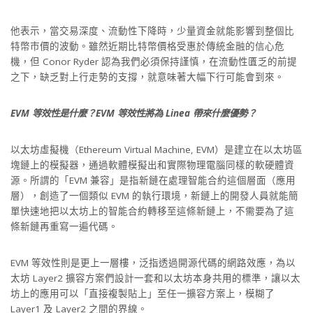
他表示，當交易深度、流動性下降時，少量資金就能影響到整個比
特幣市價的波動。雖然近期比特幣價格受惠於傳統金融的信心危
機，但 Conor Ryder 認為我們必須保持謹慎，在流動性匱乏的前提
之下，缺乏對上行走勢的支撐，就意味著大幅下行可能會到來。
EVM 等效性是什麼？EVM 等效性將為 Linea 帶來什麼優勢？
以太坊虛擬機（Ethereum Virtual Machine, EVM）是建立在以太坊區
塊鏈上的模擬器，通過軟體模擬出和實際物理電腦同樣的軟硬體資
源。所謂的「EVM 兼容」是指新鏈在處理智能合約這個層面（應用
層），創造了一個類似 EVM 的執行環境，新鏈上的開發人員就能簡
單快速地把以太坊上的智能合約轉移至這條新鏈上，不需要為了這
條新鏈再重寫一遍代碼。
EVM 等效性則是更上一層樓，泛指透過開源代碼的網路效應，為以
太坊 Layer2 擴容方案們設計一套和以太坊本身共用的標準，讓以太
坊上的應用可以「直接複製貼上」至任一擴容方案上，模糊了
Layer1 及 Layer2 之間的界線。