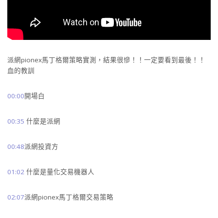
派網pionex馬丁格爾策略實測，結果很慘！！一定要看到最後！！
血的教訓
00:00
開場白
00:35
什麼是派網
00:48
派網投資方
01:02
什麼是量化交易機器人
02:07
派網pionex馬丁格爾交易策略