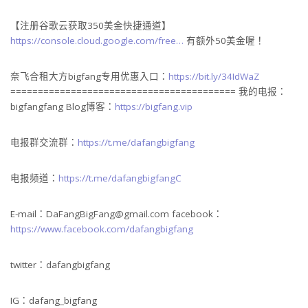
【注册谷歌云获取350美金快捷通道】
https://console.cloud.google.com/free…
有额外50美金喔！
奈飞合租大方bigfang专用优惠入口：
https://bit.ly/34IdWaZ
========================================= 我的电报：
bigfangfang Blog博客：
https://bigfang.vip
电报群交流群：
https://t.me/dafangbigfang
电报频道：
https://t.me/dafangbigfangC
E-mail：DaFangBigFang@gmail.com facebook：
https://www.facebook.com/dafangbigfang
twitter：dafangbigfang
IG：dafang_bigfang