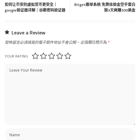
如何让币安的虚拟货币更安全｜
Bitget跟单系统 免费体验金空手套白
google验证器详解｜谷歌密码验证器
狼3天爽赚300美金
Leave a Review
發佈留言必須填寫的電子郵件地址不會公開。
必填欄位標示為
*
YOUR RATING