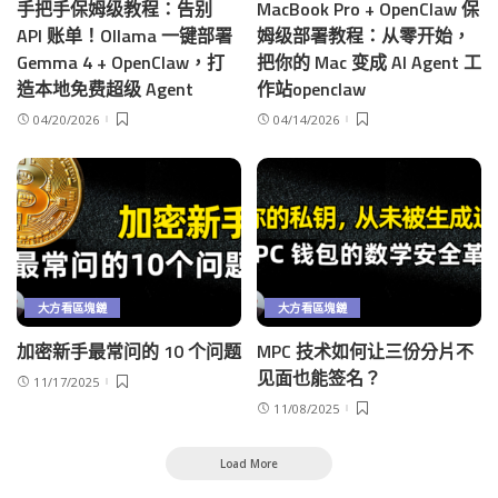
手把手保姆级教程：告别
MacBook Pro + OpenClaw 保
API 账单！Ollama 一键部署
姆级部署教程：从零开始，
Gemma 4 + OpenClaw，打
把你的 Mac 变成 AI Agent 工
造本地免费超级 Agent
作站openclaw
04/20/2026
04/14/2026
大方看區塊鏈
大方看區塊鏈
加密新手最常问的 10 个问题
MPC 技术如何让三份分片不
见面也能签名？
11/17/2025
11/08/2025
Load More