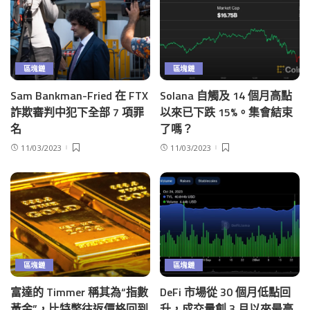
區塊鏈
區塊鏈
Sam Bankman-Fried 在 FTX
Solana 自觸及 14 個月高點
詐欺審判中犯下全部 7 項罪
以來已下跌 15%。集會結束
名
了嗎？
11/03/2023
11/03/2023
區塊鏈
區塊鏈
富達的 Timmer 稱其為“指數
DeFi 市場從 30 個月低點回
黃金”，比特幣往返價格回到
升，成交量創 3 月以來最高