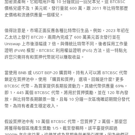
加密資產啊，它給咱用戶每 10 分鐘就回一回兒本兒。這 BTCBSC
價格兒還不及 1 美元呢，發行量就 600 萬，跟 2011 年比特幣那歷
史價格和流通供應量一個樣兒。
值得註意是，市場正面反應各種比特幣衍生品。例如，2023 年初在
乙太坊上發行 BTC20，兩周內完成了 600 萬美元首次發行並在
Uniswap 上市後漲幅達 7 倍。與傳統比特幣不同，後者採用工作量
證明 (PoW) 模型，BTCBSC 利用權益證明 (PoS) 方法。這一特點允
許您只需持有和質押代幣就可以賺取收益。
當使用 BNB 或 USDT BEP-20 購買時，持有人可以將 BTCBSC 代幣
鎖定在質押池中，使用 「購買和質押」 選項。回報是什麼? 更多
BTCBSC 代幣 – 為買家提供長期投資動力。其總代幣供應量 69%，
即 1，445 萬個 BTCBSC 代幣，將用於質押獎勵，並在 120 年內發
放，與比特幣長期願景一致，且每 10 分鐘一次區塊確認期間分發代
幣，為持有者產生穩定收入。
假設質押池中有 10 萬個 BTCBSC 代幣，您質押了 2 萬個。那麼您
將獲得每個區塊產生獎勵 1/5。截至發稿時，該平臺提供超過
3000% 年化收益率，這使其成為早期參與者吸引選擇，因為他們可