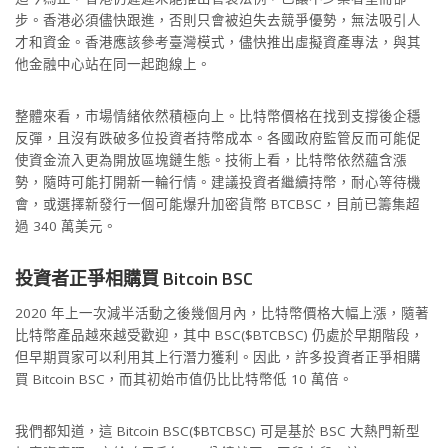
步。香港必須儘快跟進，否則只會被迫失去競爭優勢，無法吸引人
才和資金。香港應該參考臺灣模式，儘快推出虛擬資產專法，與其
他金融中心站在同一起跑線上。
整體來看，市場情緒依然積極向上。比特幣價格在找到支撐後企穩
反彈，且沒有跌破多位投資者持幣成本。各國政府監管反而可能促
使資金流入更為開放區塊鏈生態。技術上看，比特幣依然蘊含漲
勢，隨時可能打開新一輪行情。建議投資者繼續持幣，耐心等待機
會，或選擇新發行一個可能爆升加密貨幣 BTCBSC，目前已籌集超
過 340 萬美元。
投資者正爭相購買 Bitcoin BSC
2020 年上一次減半活動之後幾個月內，比特幣價格大幅上漲，隨著
比特幣產品越來越受歡迎，其中 BSC($BTCBSC) 仍處於早期階段，
但早期買家可以利用其上行潛力獲利。因此，許多投資者正爭相購
買 Bitcoin BSC，而其初始市值仍比比特幣低 10 萬倍。
我們都知道，這 Bitcoin BSC($BTCBSC) 可是基於 BSC 大熱門新型