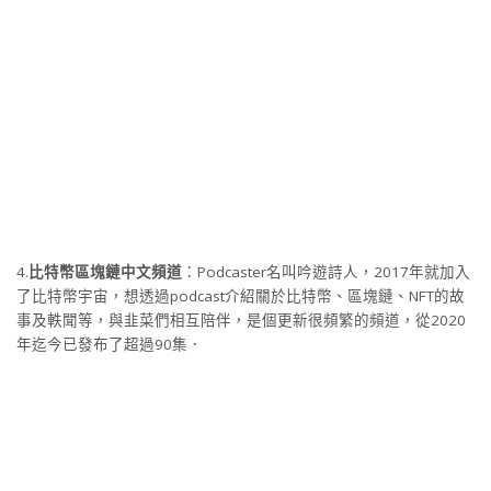
4.
比特幣區塊鏈中文頻道
：Podcaster名叫吟遊詩人，2017年就加入
了比特幣宇宙，想透過podcast介紹關於比特幣、區塊鏈、NFT的故
事及軼聞等，與韭菜們相互陪伴，是個更新很頻繁的頻道，從2020
年迄今已發布了超過90集．