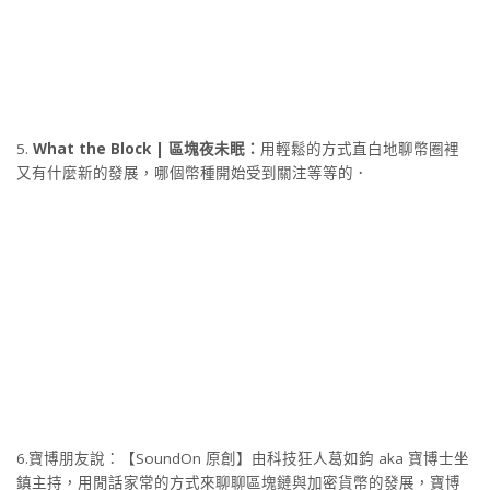
5.
What the Block | 區塊夜未眠：
用輕鬆的方式直白地聊幣圈裡
又有什麼新的發展，哪個幣種開始受到關注等等的．
6.寶博朋友說：【SoundOn 原創】由科技狂人葛如鈞 aka 寶博士坐
鎮主持，用閒話家常的方式來聊聊區塊鏈與加密貨幣的發展，寶博