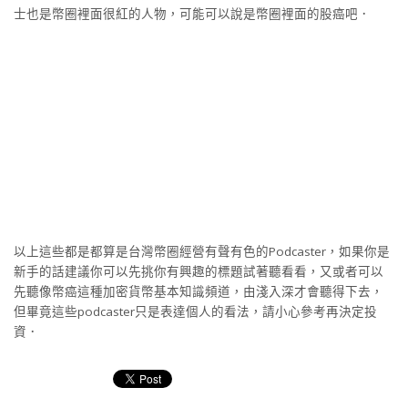
士也是幣圈裡面很紅的人物，可能可以說是幣圈裡面的股癌吧．
以上這些都是都算是台灣幣圈經營有聲有色的Podcaster，如果你是
新手的話建議你可以先挑你有興趣的標題試著聽看看，又或者可以
先聽像幣癌這種加密貨幣基本知識頻道，由淺入深才會聽得下去，
但畢竟這些podcaster只是表達個人的看法，請小心參考再決定投
資．