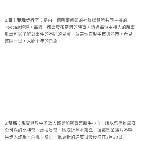
2.
哥！我塊步行了：
是由一個叫鏈新聞的社群媒體所共同主持的
Podcast頻道，每週一都會發布當週的時事，透過每位主持人的時事
雜談可以了解對事件的不同的見解，並帶你穿越牛市與熊市，看見
幣圈一日，人間十年的景象．
3.
幣癌：
現實世界中多數人都是加密貨幣新手小白！所以幣癌推廣安
全可靠的比特幣、虛擬貨幣、區塊鏈基本知識，讓那些菜逼八不輕
易步入詐騙、危險、陷阱．但更新的速度很慢停滯在2月28日