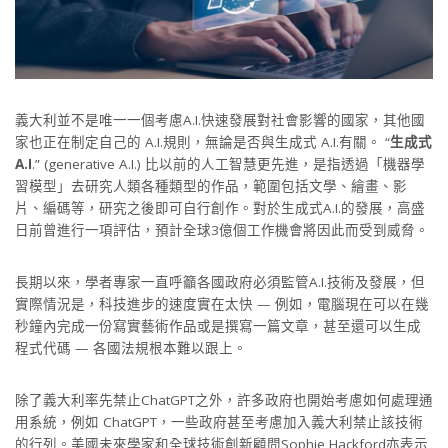
義大利並不是唯一一個考慮A.I.快速發展對社會影響的國家，其他國
家也正在制定自己的 A.I.規則，無論是否與生成式 A.I.有關。 “
生成式
A.I
.” (generative A.I.) 比以前的人工智慧更先進，是指透過「機器學
習模型」去研究人類各種類型的作品，範圍包括文學、繪畫、影
片、編碼等，研究之後即可自行創作。對於生成式A.I.的發展，高盛
日前曾進行一項評估，預計全球3億個工作機會將因此而受到威脅。
長期以來，學者專家一直呼籲各國政府必須監管A.I.技術及發展，但
實際情況是，科技進步的速度實在太快 — 例如，電腦現在可以在幾
秒鐘內完成一份寫實藝術作品或是撰寫一篇文章，甚至還可以生成
程式代碼 — 各國法規根本難以跟上。
除了義大利率先禁止ChatGPT之外，許多政府也開始考慮如何處理通
用系統，例如 ChatGPT，一些政府甚至考慮加入義大利禁止該技術
的行列。美國未來學家和全球技術創新顧問Sophie Hackford亦表示