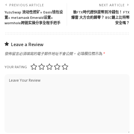
PREVIOUS ARTICLE
NEXT ARTICLE
YuzuSwap 流动性挖矿+ Oasis钱包设
後FTX時代趕快提幣到冷錢包！ FTX
置+ metamask Emerald设置+
爆雷 大方合約歸零？ BSC鏈上比特幣
wormhole跨链实操分享全程手把手
安全嗎？
Leave a Review
發佈留言必須填寫的電子郵件地址不會公開。
必填欄位標示為
*
YOUR RATING