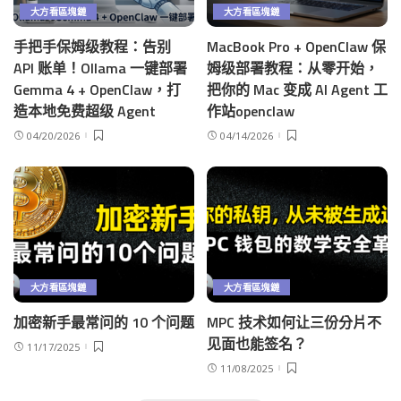
大方看區塊鏈
大方看區塊鏈
手把手保姆级教程：告别
MacBook Pro + OpenClaw 保
API 账单！Ollama 一键部署
姆级部署教程：从零开始，
Gemma 4 + OpenClaw，打
把你的 Mac 变成 AI Agent 工
造本地免费超级 Agent
作站openclaw
04/20/2026
04/14/2026
大方看區塊鏈
大方看區塊鏈
加密新手最常问的 10 个问题
MPC 技术如何让三份分片不
见面也能签名？
11/17/2025
11/08/2025