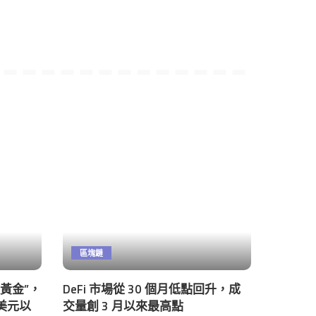
區塊鏈
數黃金”，
DeFi 市場從 30 個月低點回升，成
萬美元以
交量創 3 月以來最高點