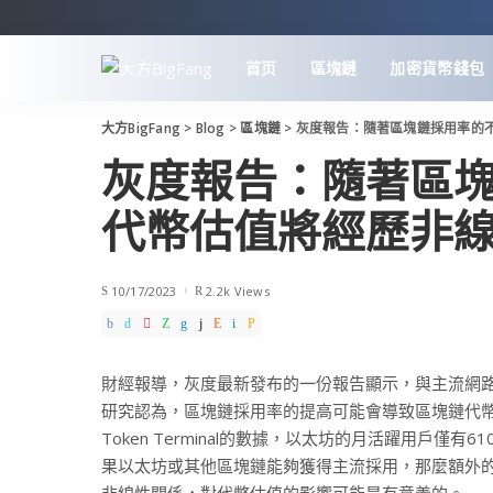
首页
區塊鏈
加密貨幣錢包
大方BigFang
>
Blog
>
區塊鏈
>
灰度報告：隨著區塊鏈採用率的
灰度報告：隨著區
代幣估值將經歷非
10/17/2023
2.2k Views
財經報導，灰度最新發布的一份報告顯示，與主流網
研究認為，區塊鏈採用率的提高可能會導致區塊鏈代幣
Token Terminal的數據，以太坊的月活躍用戶僅有
果以太坊或其他區塊鏈能夠獲得主流採用，那麼額外
非線性關係，對代幣估值的影響可能是有意義的。