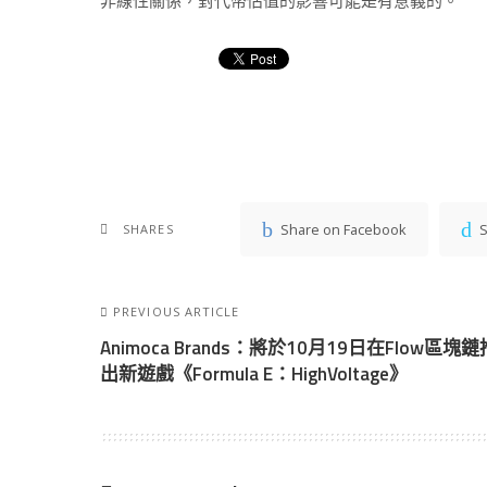
Share on Facebook
S
SHARES
PREVIOUS ARTICLE
Animoca Brands：將於10月19日在Flow區塊鏈
出新遊戲《Formula E：HighVoltage》