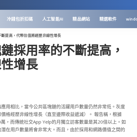
冷錢包折扣碼
人工智能AI
精品網站
精選軟件
wind
不斷提高，代幣估值將經歷非線性增長
塊鏈採用率的不斷提高，
線性增長
路應用相比，當今公共區塊鏈的活躍用戶數量仍然非常低。灰度
價格經歷非線性增長（直至邊際收益遞減）。 報告稱，根據
610萬，而傳統社交App Yelp的月獨立訪客數量是其20倍以上。如
的潛在用戶數量將會非常大。而且，由於採用和網路價值之間的