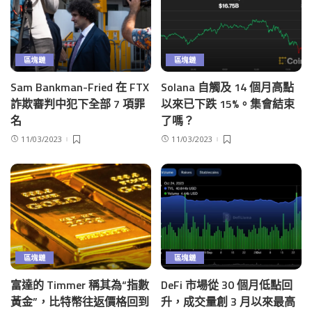
區塊鏈
區塊鏈
Sam Bankman-Fried 在 FTX
Solana 自觸及 14 個月高點
詐欺審判中犯下全部 7 項罪
以來已下跌 15%。集會結束
名
了嗎？
11/03/2023
11/03/2023
區塊鏈
區塊鏈
富達的 Timmer 稱其為“指數
DeFi 市場從 30 個月低點回
黃金”，比特幣往返價格回到
升，成交量創 3 月以來最高