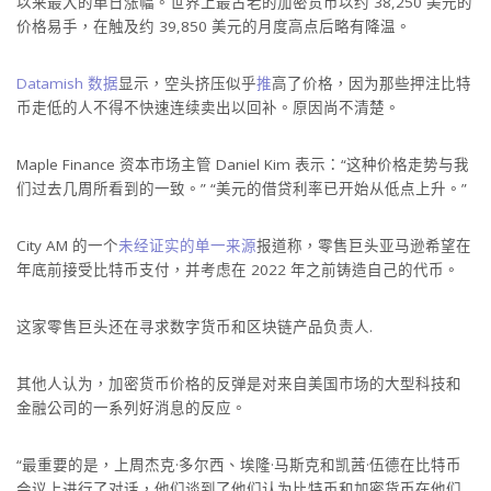
以来最大的单日涨幅。世界上最古老的加密货币以约 38,250 美元的
价格易手，在触及约 39,850 美元的月度高点后略有降温。
Datamish 数据
显示，空头挤压似乎
推
高了价格，因为那些押注比特
币走低的人不得不快速连续卖出以回补。原因尚不清楚。
Maple Finance 资本市场主管 Daniel Kim 表示：“这种价格走势与我
们过去几周所看到的一致。” “美元的借贷利率已开始从低点上升。”
City AM 的一个
未经证实的单一来源
报道称，零售巨头亚马逊希望在
年底前接受比特币支付，并考虑在 2022 年之前铸造自己的代币。
这家零售巨头还在寻求数字货币和区块链产品负责人.
其他人认为，加密货币价格的反弹是对来自美国市场的大型科技和
金融公司的一系列好消息的反应。
“最重要的是，上周杰克·多尔西、埃隆·马斯克和凯茜·伍德在比特币
会议上进行了对话，他们谈到了他们认为比特币和加密货币在他们