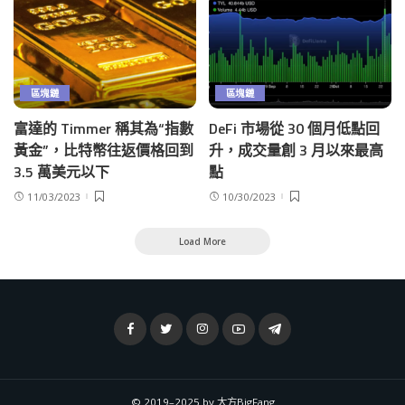
區塊鏈
區塊鏈
富達的 Timmer 稱其為“指數
DeFi 市場從 30 個月低點回
黃金”，比特幣往返價格回到
升，成交量創 3 月以來最高
3.5 萬美元以下
點
11/03/2023
10/30/2023
Load More
© 2019–2025 by 大方BigFang