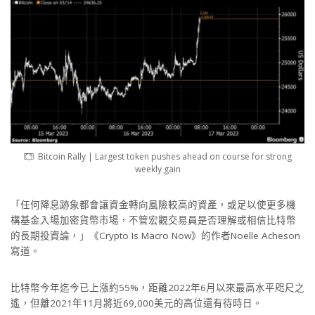
Bitcoin Rally | Largest token pushes ahead on course for strong
weekly gain
「任何降息跡象都會讓資金轉向風險較高的資產，或足以使更多機
構基金入場加密貨幣市場，不管宏觀交易員是否理解或相信比特幣
的長期投資論，」《Crypto Is Macro Now》的作者Noelle Acheson
寫道。
比特幣今年迄今已上漲約55%，距離2022年6月以來最高水平咫尺之
遙，但離2021年11月將近69,000美元的高位還有待時日。