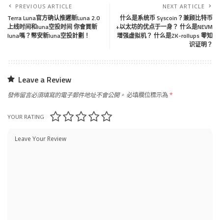
PREVIOUS ARTICLE
NEXT ARTICLE
Terra Luna官方确认推遲新Luna 2.0
什么是系统币 Syscoin？兼顾比特币
上线时间和luna空投时间 你會買新
+以太坊的优点于一身？ 什么是NEVM
luna嗎？幣安新luna空投計劃！
增强虚拟机？ 什么是ZK-rollups 零知
识证明？
Leave a Review
發佈留言必須填寫的電子郵件地址不會公開。
必填欄位標示為
*
YOUR RATING