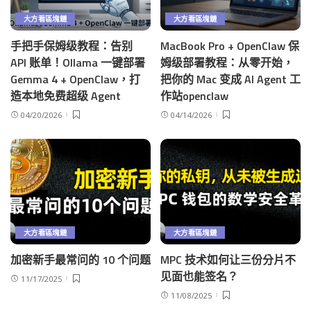
大方看區塊鏈
大方看區塊鏈
手把手保姆级教程：告别
MacBook Pro + OpenClaw 保
API 账单！Ollama 一键部署
姆级部署教程：从零开始，
Gemma 4 + OpenClaw，打
把你的 Mac 变成 AI Agent 工
造本地免费超级 Agent
作站openclaw
04/20/2026
04/14/2026
大方看區塊鏈
大方看區塊鏈
加密新手最常问的 10 个问题
MPC 技术如何让三份分片不
见面也能签名？
11/17/2025
11/08/2025