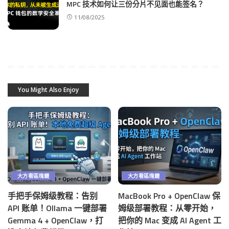
MPC 技术如何让三份分片不见面也能签名？
11/08/2025
You Might Also Enjoy
大方看區塊鏈
大方看區塊鏈
手把手保姆级教程：告别
MacBook Pro + OpenClaw 保
API 账单！Ollama 一键部署
姆级部署教程：从零开始，
Gemma 4 + OpenClaw，打
把你的 Mac 变成 AI Agent 工