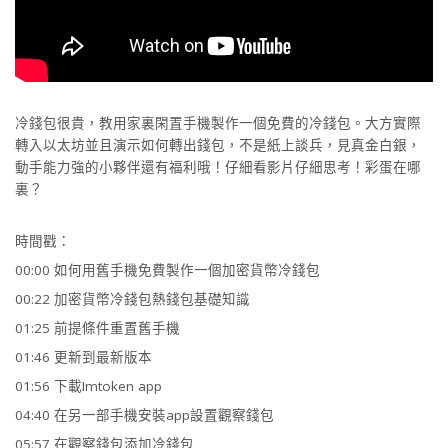
冷錢包很貴，教用家裏閑置手機製作一個免費的冷錢包。大方實際
轉入以太坊並且演示如何轉出錢包，不是紙上談兵，見真金白銀，
動手能力強的小夥伴還有福利哦！仔細看影片仔細思考！彩蛋在哪
裏？
時間戳：
00:00 如何用舊手機免費製作一個加密貨幣冷錢包
00:22 加密貨幣冷錢包熱錢包基礎知識
01:25 前提條件重置舊手機
01:46 更新到最新版本
01:56 下載Imtoken app
04:40 在另一部手機安裝app設置觀察錢包
05:57 在觀察錢包添加冷錢包