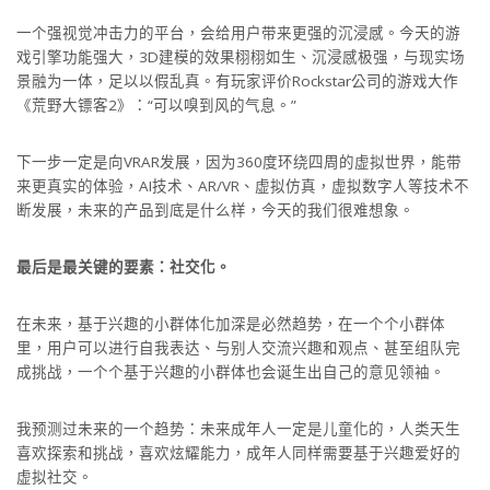
一个强视觉冲击力的平台，会给用户带来更强的沉浸感。今天的游
戏引擎功能强大，3D建模的效果栩栩如生、沉浸感极强，与现实场
景融为一体，足以以假乱真。有玩家评价Rockstar公司的游戏大作
《荒野大镖客2》：“可以嗅到风的气息。”
下一步一定是向VRAR发展，因为360度环绕四周的虚拟世界，能带
来更真实的体验，AI技术、AR/VR、虚拟仿真，虚拟数字人等技术不
断发展，未来的产品到底是什么样，今天的我们很难想象。
最后是最关键的要素：社交化。
在未来，基于兴趣的小群体化加深是必然趋势，在一个个小群体
里，用户可以进行自我表达、与别人交流兴趣和观点、甚至组队完
成挑战，一个个基于兴趣的小群体也会诞生出自己的意见领袖。
我预测过未来的一个趋势：未来成年人一定是儿童化的，人类天生
喜欢探索和挑战，喜欢炫耀能力，成年人同样需要基于兴趣爱好的
虚拟社交。