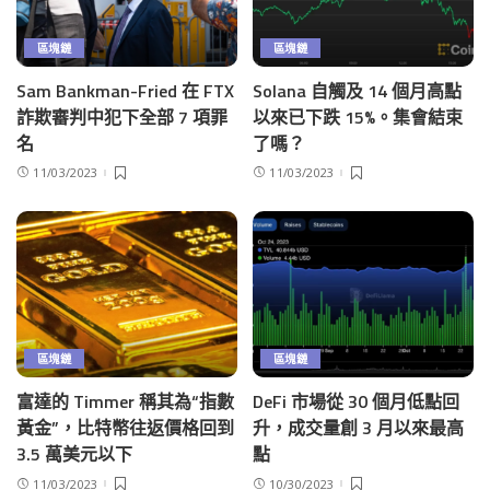
區塊鏈
區塊鏈
Sam Bankman-Fried 在 FTX
Solana 自觸及 14 個月高點
詐欺審判中犯下全部 7 項罪
以來已下跌 15%。集會結束
名
了嗎？
11/03/2023
11/03/2023
區塊鏈
區塊鏈
富達的 Timmer 稱其為“指數
DeFi 市場從 30 個月低點回
黃金”，比特幣往返價格回到
升，成交量創 3 月以來最高
3.5 萬美元以下
點
11/03/2023
10/30/2023