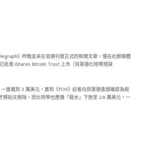
elegraph》昨晚並未在官網刊登正式的新聞文章，僅在社群媒體
Shares Bitcoin Trust 上市（貝萊德比特幣現貨
度飆到 3 萬美元，直到《FOX》記者向貝萊德查證確認為假
h》才將貼文刪除，而比特幣也應聲「跳水」下挫至 2.8 萬美元，一