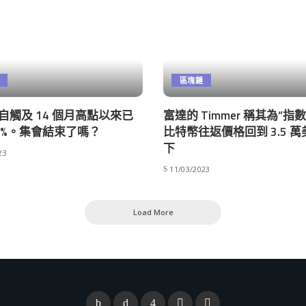
區塊鏈
na 自觸及 14 個月高點以來已
富達的 Timmer 稱其為“指
15%。集會結束了嗎？
比特幣往返價格回到 3.5 
下
23
11/03/2023
Load More