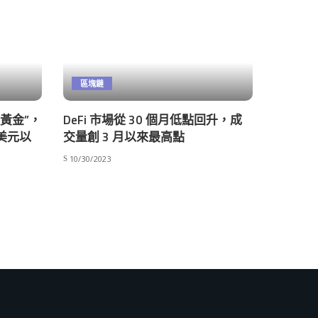
區塊鏈
數黃金”，
DeFi 市場從 30 個月低點回升，成
萬美元以
交量創 3 月以來最高點
10/30/2023