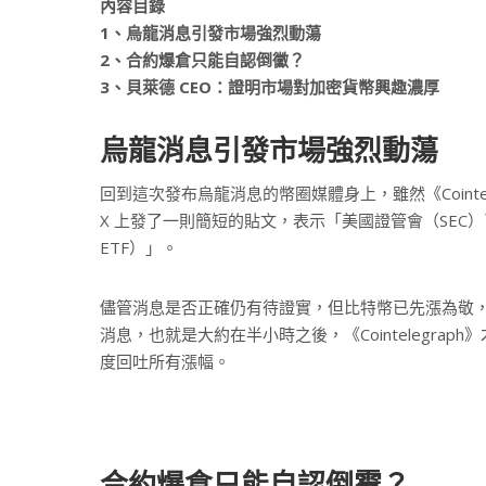
內容目錄
1、烏龍消息引發市場強烈動蕩
2、合約爆倉只能自認倒黴？
3、貝萊德 CEO：證明市場對加密貨幣興趣濃厚
烏龍消息引發市場強烈動蕩
回到這次發布烏龍消息的幣圈媒體身上，雖然《Coint
X 上發了一則簡短的貼文，表示「美國證管會（SEC）已批准 i
ETF）」。
儘管消息是否正確仍有待證實，但比特幣已先漲為敬，一
消息，也就是大約在半小時之後，《Cointelegrap
度回吐所有漲幅。
合約爆倉只能自認倒霉？