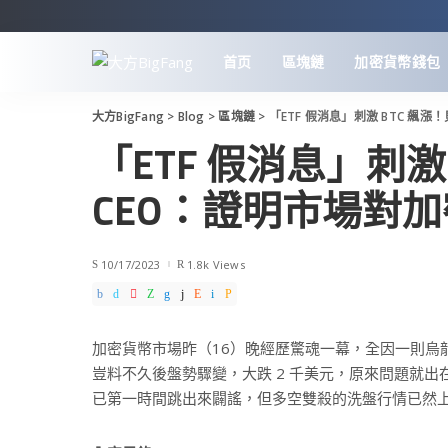
首页
區塊鏈
加密貨幣錢包
大方BigFang
>
Blog
>
區塊鏈
>
「ETF 假消息」刺激 BTC 飆
「ETF 假消息」刺激
CEO：證明市場對
10/17/2023
1.8k Views
加密貨幣市場昨（16）晚經歷驚魂一幕，全因一則烏龍
豈料不久後盤勢驟變，大跌 2 千美元，原來問題就出
已第一時間跳出來闢謠，但多空雙殺的洗盤行情已然