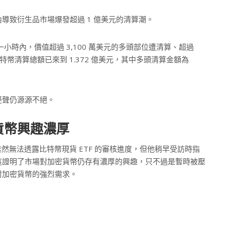
導致衍生品市場爆發超過 1 億美元的清算潮。
h》發文後一小時內，價值超過 3,100 萬美元的多頭部位遭清算、超過
比特幣清算總額已來到 1.372 億美元，其中多頭清算金額為
疑聲仍源源不絕。
貨幣興趣濃厚
k 雖然無法透露比特幣現貨 ETF 的審核進度，但他稍早受訪時指
這證明了市場對加密貨幣仍存有濃厚的興趣，只不過是暫時被壓
對加密貨幣的強烈需求。