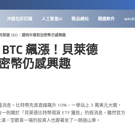
冷錢包折扣碼
人工智能AI
精品網站
精選軟件
wind
漲！貝萊德 CEO：證明市場對加密幣仍感興趣
 BTC 飆漲！貝萊德
加密幣仍感興趣
消息。比特幣先是直線飆升 10%、一舉站上 3 萬美元大關，
在一則關於「貝萊德比特幣現貨 ETF 獲批」的假消息，雖然官方
上演，空歡喜一場的投資人也跟著坐了一趟過山車。