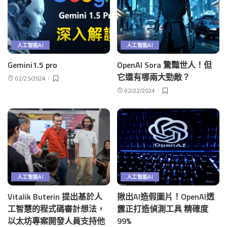
人工智能AI
人工智能AI
Gemini1.5 pro
OpenAI Sora 驚豔世人！但
它還有哪兩大勁敵？
02/25/2024
02/22/2024
人工智能AI
人工智能AI
Vitalik Buterin 提出基於人
揪出AI造假圖片！OpenAI透
工智慧的程式碼審計想法，
露正打造偵測工具 精確度
以太坊專案開發人員支持他
99%