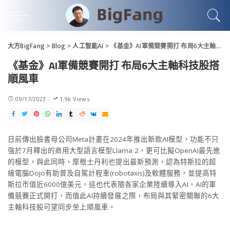
大方BigFang
>
Blog
>
人工智能AI
>
《基金》AI軍備競賽開打 布局6大主軸科技股搭順風車
《基金》AI軍備競賽開打 布局6大主軸科技股搭
順風車
09/17/2023
1.9k Views
日前傳出臉書母公司Meta計畫在2024年推出新款AI模型，功能不只
強於7月釋出的商用大型語言模型Llama 2，更可比擬OpenAI最先進
的模型，與此同時，摩根士丹利也提出最新預測，認為特斯拉的超
級電腦Dojo有助普及自駕計程車(robotaxis)及軟體服務，並提高特
斯拉市值近6000億美元，這也代表隨各家企業陸續導入AI，AI的軍
備競賽正式開打，而值此AI持續發展之際，布局與其緊密關聯的6大
主軸科技股可望同步坐上順風車。