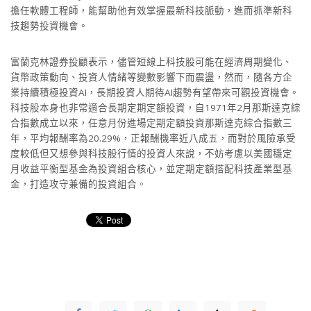
擔任軟體工程師，能幫助他有效掌握最新科技脈動，進而抓準新科
技趨勢投資機會。
富蘭克林證券投顧表示，儘管短線上科技股可能在經濟周期變化、
貨幣政策動向、投資人情緒等變數影響下而震盪，然而，隨各方企
業持續積極投資AI，長期投資人期待AI趨勢有望帶來可觀投資機會。
科技股本身也非常適合長期定期定額投資，自1971年2月那斯達克綜
合指數成立以來，任意月份進場定期定額投資那斯達克綜合指數三
年，平均報酬率為20.29%，正報酬機率近八成五，而對於風險承受
度較低但又想參與科技股行情的投資人來說，不妨考慮以美國穩定
月收益平衡型基金為投資組合核心，並定期定額搭配科技產業型基
金，打造攻守兼備的投資組合。