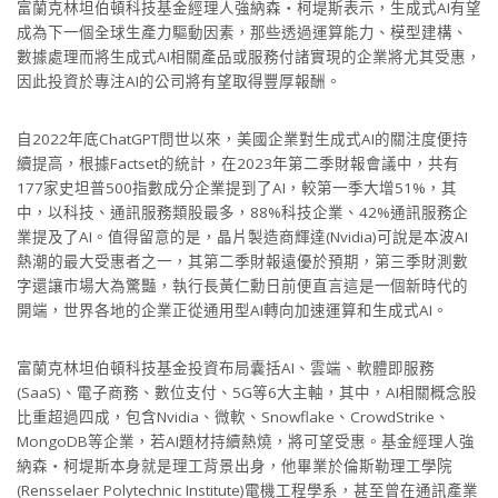
富蘭克林坦伯頓科技基金經理人強納森‧柯堤斯表示，生成式AI有望
成為下一個全球生產力驅動因素，那些透過運算能力、模型建構、
數據處理而將生成式AI相關產品或服務付諸實現的企業將尤其受惠，
因此投資於專注AI的公司將有望取得豐厚報酬。
自2022年底ChatGPT問世以來，美國企業對生成式AI的關注度便持
續提高，根據Factset的統計，在2023年第二季財報會議中，共有
177家史坦普500指數成分企業提到了AI，較第一季大增51%，其
中，以科技、通訊服務類股最多，88%科技企業、42%通訊服務企
業提及了AI。值得留意的是，晶片製造商輝達(Nvidia)可說是本波AI
熱潮的最大受惠者之一，其第二季財報遠優於預期，第三季財測數
字還讓市場大為驚豔，執行長黃仁勳日前便直言這是一個新時代的
開端，世界各地的企業正從通用型AI轉向加速運算和生成式AI。
富蘭克林坦伯頓科技基金投資布局囊括AI、雲端、軟體即服務
(SaaS)、電子商務、數位支付、5G等6大主軸，其中，AI相關概念股
比重超過四成，包含Nvidia、微軟、Snowflake、CrowdStrike、
MongoDB等企業，若AI題材持續熱燒，將可望受惠。基金經理人強
納森‧柯堤斯本身就是理工背景出身，他畢業於倫斯勒理工學院
(Rensselaer Polytechnic Institute)電機工程學系，甚至曾在通訊產業