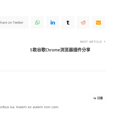
hare on Twitter
NEXT ARTICLE
5款谷歌Chrome浏览器插件分享
回覆
poribus ea. Autem ex autem non cum.