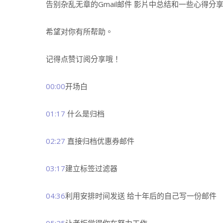
告别杂乱无章的Gmail邮件 影片中总结和一些心得分
希望对你有所帮助。
记得点赞订阅分享哦！
00:00
​开场白
01:17
​ 什么是归档
02:27
​ 直接归档优惠券邮件
03:17
​建立标签过滤器
04:36
​利用安排时间发送 给十年后的自己写一份邮件
05:25
​让老板觉得你在努力工作