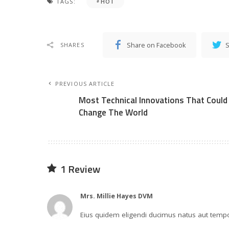
TAGS:
HOT
Share on Facebook
S
SHARES
PREVIOUS ARTICLE
Most Technical Innovations That Could
Change The World
1 Review
Mrs. Millie Hayes DVM
Eius quidem eligendi ducimus natus aut tem