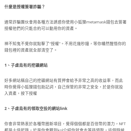
什麼是授權簽署詐騙？
通常詐騙團伙會用各種方法誘惑你使用小狐狸metamask錢包去簽署
授權他們的只能合約可以動用你的資產。
神不知鬼不覺你就點擊了“授權”。不用花幾秒鐘，等你幡然醒悟你的
錢包裡的資產就全部清空了。
1、子虛烏有的挖礦網站
好多網站稱自己的挖礦網站有質押會給予非常之高的收益率，而此
時你覺得小狐狸錢包助記詞，自己保管的非常之安全，於是你就投
入資產，按下授權
2、子虛烏有的領取空投的網站link
你會非常熱衷於各種幣圈新項目，覺得個個都是百倍幣的潛力，NFT
都是十倍起跳，於是你會聽到kol介紹你就會去等待領取，這個時候