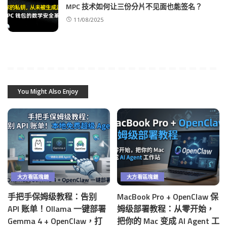
MPC 技术如何让三份分片不见面也能签名？
11/08/2025
You Might Also Enjoy
大方看區塊鏈
大方看區塊鏈
手把手保姆级教程：告别
MacBook Pro + OpenClaw 保
API 账单！Ollama 一键部署
姆级部署教程：从零开始，
Gemma 4 + OpenClaw，打
把你的 Mac 变成 AI Agent 工