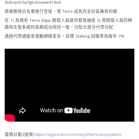
rkdvzp4z5pfg6z6swaed74e6
將被刪除白名單進行空投，使 Terra 成為完全社區擁有的鏈
在 1) 為現有 Terra dapp 開發人員提供緊急通道 2) 將開發人員的興
趣與生態系統的長期成功保持一致，分配大部分代幣分配
通過代幣通脹來激勵網絡安全。目標 Staking 回報率為每年 7%
復興計劃2提案:
https://agora.terra.money/t/terra-ecosystem-