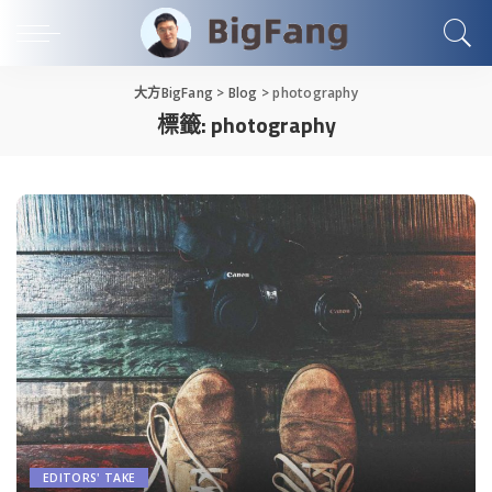
大方BigFang
>
Blog
>
photography
標籤:
photography
EDITORS' TAKE