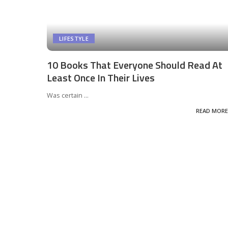
LIFESTYLE
10 Books That Everyone Should Read At
Least Once In Their Lives
Was certain
...
READ MORE