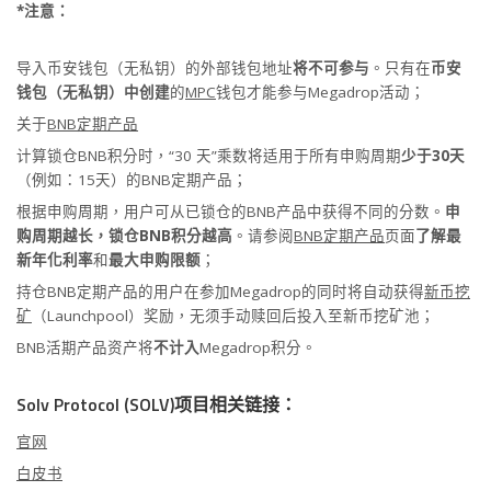
*注意：
导入币安钱包（无私钥）的外部钱包地址
将不可参与
。只有在
币安
钱包（无私钥）中创建
的
MPC
钱包才能参与Megadrop活动；
关于
BNB定期产品
计算锁仓BNB积分时，“30 天”乘数将适用于所有申购周期
少于30天
（例如：15天）的BNB定期产品；
根据申购周期，用户可从已锁仓的BNB产品中获得不同的分数。
申
购周期越长，锁仓BNB积分越高
。请参阅
BNB定期产品
页面
了解最
新年化利率
和
最大申购限额
；
持仓BNB定期产品的用户在参加Megadrop的同时将自动获得
新币挖
矿
（Launchpool）奖励，无须手动赎回后投入至新币挖矿池；
BNB活期产品资产将
不计入
Megadrop积分。
Solv Protocol (SOLV)项目相关链接：
官网
白皮书