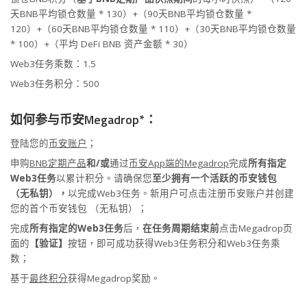
天BNB平均锁仓数量 * 130）+（90天BNB平均锁仓数量 *
120）+（60天BNB平均锁仓数量 * 110）+（30天BNB平均锁仓数量
* 100）+（平均 DeFi BNB 资产金额 * 30）
Web3任务乘数：1.5
Web3任务积分：500
如何参与币安Megadrop*：
登陆您的
币安账户
；
申购
BNB定期产品
和/或
通过
币安App端的Megadrop
完成
所有指定
Web3任务
以累计积分。请确保您
至少拥有一个活跃的币安钱包
（无私钥）
，
以完成Web3任务。新用户可点击注册币安账户并
创建
您的首个币安钱包 （无私钥）
；
完成
所有指定的Web3任务
后，
在任务周期结束前
点击Megadrop页
面的
【验证】
按钮，即可成功获得Web3任务积分和Web3任务乘
数；
基于
最终积分
获得Megadrop奖励。