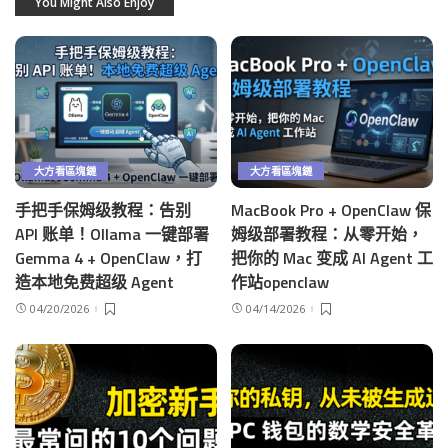
You Might Also Enjoy
大方看區塊鏈
大方看區塊鏈
手把手保姆级教程：告别
MacBook Pro + OpenClaw 保
API 账单！Ollama 一键部署
姆级部署教程：从零开始，
Gemma 4 + OpenClaw，打
把你的 Mac 变成 AI Agent 工
造本地免费超级 Agent
作站openclaw
04/20/2026
04/14/2026