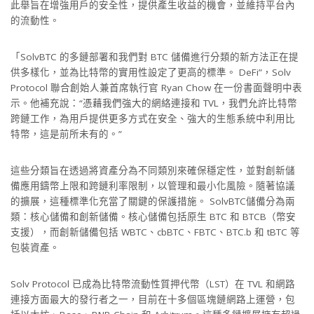
此舉旨在增強用戶的安全性，提供產生收益的機會，並維持平台內
的流動性。
「SolvBTC 的多鏈部署和我們對 BTC 儲備進行分類的新方法正在提
供多樣化，並為比特幣的實用性設定了更高的標準。 DeFi”，Solv
Protocol 聯合創始人兼首席執行官 Ryan Chow 在一份書面聲明中表
示。他補充說：“憑藉我們強大的網絡連接和 TVL，我們允許比特幣
跨鏈工作，為用戶提供更多方式在安全、強大的生態系統中利用比
特幣，這是前所未有的。”
這些分類旨在透過將資產分為不同類別來確保穩定性，並對創新儲
備應用鑄幣上限和跨鏈利率限制，以管理和最小化風險。隨著協議
的擴展，這種標準化充當了關鍵的保護措施。 SolvBTC儲備分為兩
類：核心儲備和創新儲備。核心儲備包括原生 BTC 和 BTCB（幣安
支援），而創新儲備包括 WBTC、cbBTC、FBTC、BTC.b 和 tBTC 等
包裝資產。
Solv Protocol 已成為比特幣流動性質押代幣（LST）在 TVL 和網路
連接方面最大的發行者之一，目前在十多個區塊鏈網路上運營，包