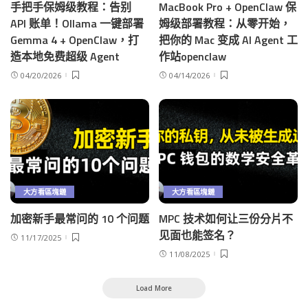
手把手保姆级教程：告别
MacBook Pro + OpenClaw 保
API 账单！Ollama 一键部署
姆级部署教程：从零开始，
Gemma 4 + OpenClaw，打
把你的 Mac 变成 AI Agent 工
造本地免费超级 Agent
作站openclaw
04/20/2026
04/14/2026
大方看區塊鏈
大方看區塊鏈
加密新手最常问的 10 个问题
MPC 技术如何让三份分片不
见面也能签名？
11/17/2025
11/08/2025
Load More