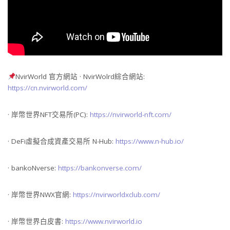
NvirWorld 官方網站 · NvirWolrd綜合網站:
https://cn.nvirworld.com/
· 岸幣世界NFT交易所(PC):
https://nvirworld-nft.com/
· DeFi虛擬合成資產交易所 N-Hub:
https://www.n-hub.io/
· bankoNverse:
https://bankonverse.com/
· 岸幣世界NWX官網:
https://nvirworldxclub.com/
· 岸幣世界白皮書:
https://www.nvirworld.io