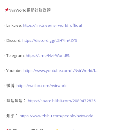
NvirWorld相關社群媒體
· Linktree:
https://linktr.ee/nvirworld_official
· Discord:
https://discord.gg/c2HYfnAZYS
· Telegram:
https://t.me/NvirWorldEN
· Youtube:
https://www.youtube.com/c/NvirWorld/f…
· 微博:
https://weibo.com/nvirworld
· 嗶哩嗶哩：
https://space.bilibili.com/2089472835
· 知乎：
https://www.zhihu.com/people/nvirworld