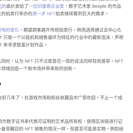
元的
高价卖给了
一位印度裔企业家
，数字艺术家 Beeple 的作品
大的拍卖行举办的
进一步 NFT
拍卖继续看到巨大的需求。
覆地的变化
，期望顾客避开传统拍卖行，转而选择通过去中心化
FT 只是一个以投机和抛售循环为特征的行业中的最新泡沫，声称
T 来寻求致富计划作品。
时，认为 NFT 只不过是昙花一现的说法同样轻而易举。NFT
术领域创造一个新市场并带来新的创新。
？
存在好几年了，在游戏市场和粉丝收藏品中广受欢迎，不止一个成
以用作数字证书来代表可证明的艺术品所有权，使用区块链进行记
备受瞩目的 NFT 销售的情况一样，但甚至可能是实物，例如绘