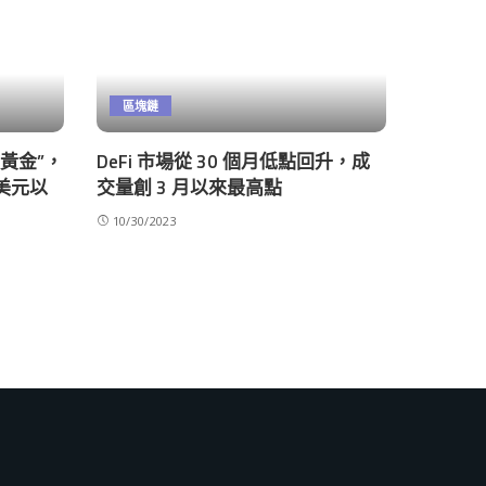
區塊鏈
數黃金”，
DeFi 市場從 30 個月低點回升，成
萬美元以
交量創 3 月以來最高點
10/30/2023