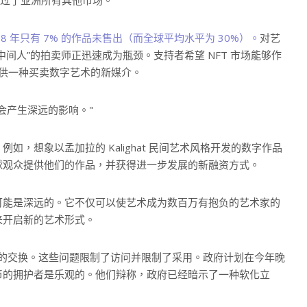
过了亚洲所有其他市场。
18 年只有 7% 的作品未售出（而全球平均水平为 30%）。
对艺
间人”的拍卖师正迅速成为瓶颈。支持者希望 NFT 市场能够作
户提供一种买卖数字艺术的新媒介。
会产生深远的影响。
，想象以孟加拉的 Kalighat 民间艺术风格开发的数字作品
球观众提供他们的作品，并获得进一步发展的新融资方式。
可能是深远的。它不仅可以使艺术成为数百万有抱负的艺术家的
来开启新的艺术形式。
作品的交换。这些问题限制了访问并限制了采用。政府计划在今年晚
币的拥护者是乐观的。他们辩称，政府已经暗示了一种软化立
。