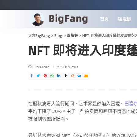
首页
區塊鏈
大方BigFang
>
Blog
>
區塊鏈
>
NFT 即将进入印度蓬勃发展的艺
NFT 即将进入印
07/26/2021
5.6k Views
在冠状病毒大流行期间，艺术界显然陷入困境。
巴塞
平均下降了 30%。由于一些拍卖商和画廊不情愿地
被强制转型所抵消。
最近艺术市场对 NFT（不可替代的代币）的兴趣必