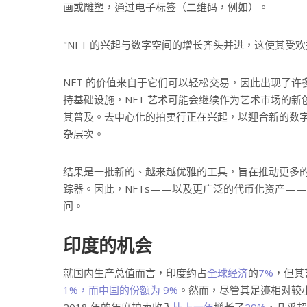
画或雕塑，通过电子标签（二维码，例如）。
NFT 的兴起与数字空间的增长齐头并进，这使其受欢
NFT 的价值来自于它们可以轻松交易，因此出现了
持基础设施，NFT 艺术可能会继续作为艺术市场的新
其普及。去中心化的拍卖行正在兴起，以迎合新的数字
杂层次。
结果是一批新的、越来越优雅的工具，旨在推动更多的
踪器。因此，NFTs——以及更广泛的代币化资产—
问。
印度的机会
就国内生产总值而言，印度约占
全球经济
的
7%
，但其
1%，而中国的份额为 9%
。然而，尽管其足迹相对较