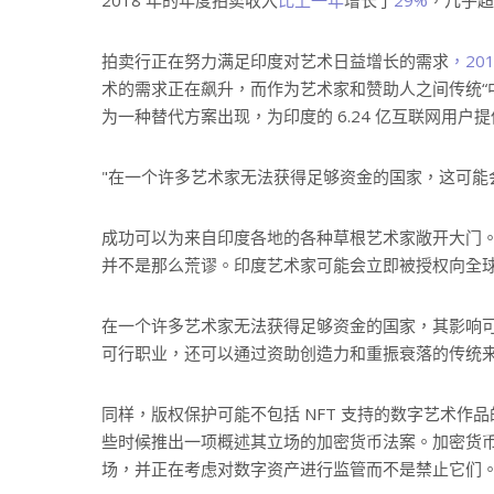
2018 年的年度拍卖收入
比上一年
增长了
29%
，几乎超
拍卖行正在努力满足印度对艺术日益增长的需求
，20
术的需求正在飙升，而作为艺术家和赞助人之间传统“中
为一种替代方案出现，为印度的 6.24 亿互联网用
在一个许多艺术家无法获得足够资金的国家，这可能
成功可以为来自印度各地的各种草根艺术家敞开大门。例如
并不是那么荒谬。印度艺术家可能会立即被授权向全
在一个许多艺术家无法获得足够资金的国家，其影响
可行职业，还可以通过资助创造力和重振衰落的传统
同样，版权保护可能不包括 NFT 支持的数字艺术
些时候推出一项概述其立场的加密货币法案。加密货
场，并正在考虑对数字资产进行监管而不是禁止它们