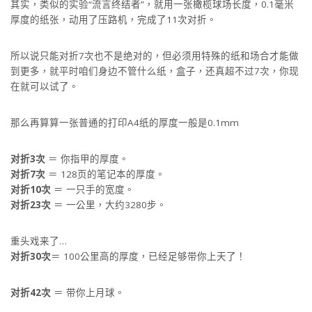
其实，类似的实验“流言终结者”，就用一张橄榄球场长度，0.1毫米
厚度的纸张，动用了压路机，完成了11次对折。
所以说只能对折7次也不是绝对的，但必须用特殊的纸和场合才能做
到更多，就平时咱们身边不管什么纸，盒子，还真超不过7次，你现
在就可以试了。
那么再算算一张普通的打印A4纸的厚度一般是0.1mm
对折3次
＝ 你指甲的厚度。
对折7次
＝ 128页的笔记本的厚度。
对折10次
＝ 一只手的宽度。
对折23次
＝ 一公里，大约3280步。
重头戏来了…
对折30次
＝ 100公里高的厚度，已经足够带你上天了！
对折42次
＝ 带你上月球。