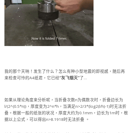
我的那个天呐！发生了什么？怎么有种小型地震的即视感，随后再
来检查可怜的A4纸君，它已经
“灰飞烟灭”
了…
如果从理论角度来分析呢，当折叠次数n为偶数次时，折叠边长为
l/(2^(0.5*n))，厚度变为2^n*h，当满足n>2/3*(log2(l/h)-1)时无法折
叠。根据一般的纸张的状况，厚度大约为0.1mm，边长为1m时，根
据以上公式，可以得出n>8.1918时无法折叠 。