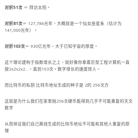
对折51次
＝ 拜访太阳。
对折81次
＝ 127,786光年，大概就是一个仙女座星系（估计为
141,000光年）。
对折103次
＝ 930亿光年，大于已知宇宙的厚度。
这个理论建构于指数增长之上，就好像你拿着巨型工程计算机一直
按2x2x2x2…，直到103次。数字增长的速度惊人。
而比特币的私钥 比特币地址生成的种子是 2的 256次方
这就是为什么我们在家里抛256次硬币能得到几乎不可能重复的天文
数字
从而保证我们自己离线生成的比特币地址不可能和其他人重复的原
理