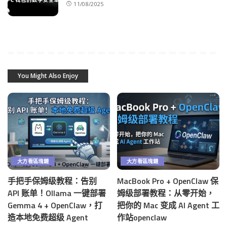
11/08/2025
You Might Also Enjoy
大方看區塊鏈
大方看區塊鏈
手把手保姆级教程：告别
MacBook Pro + OpenClaw 保
API 账单！Ollama 一键部署
姆级部署教程：从零开始，
Gemma 4 + OpenClaw，打
把你的 Mac 变成 AI Agent 工
造本地免费超级 Agent
作站openclaw