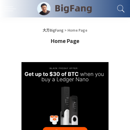
大方BigFang
>
Home Page
Home Page