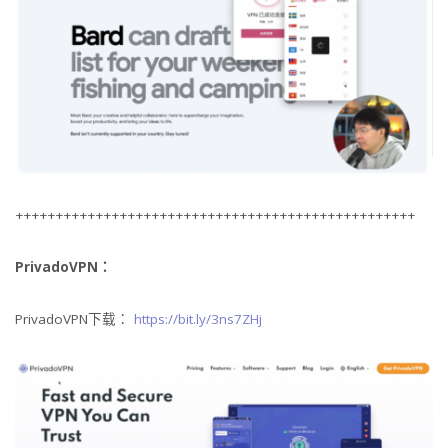
++++++++++++++++++++++++++++++++++++++++++++++++++
PrivadoVPN：
PrivadoVPN下载：
https://bit.ly/3ns7ZHj