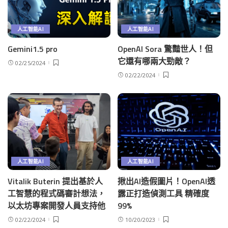
人工智能AI
人工智能AI
Gemini1.5 pro
OpenAI Sora 驚豔世人！但
它還有哪兩大勁敵？
02/25/2024
02/22/2024
人工智能AI
人工智能AI
Vitalik Buterin 提出基於人
揪出AI造假圖片！OpenAI透
工智慧的程式碼審計想法，
露正打造偵測工具 精確度
以太坊專案開發人員支持他
99%
02/22/2024
10/20/2023