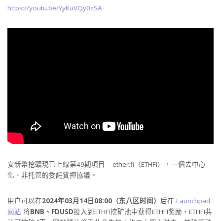
https://youtu.be/YyKuVQy0zSA
安新幣挖礦現已上線第49期項目 – ether.fi（ETHFI），一個去中心
化、非托管的委託質押協議。
用户可以在
2024年03月14日08:00（东八区时间）
后在
Launchpad
网站
将
BNB、FDUSD
投入到ETHFI挖矿池中获得ETHFI奖励，ETHFI共