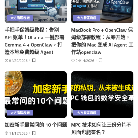
大方看區塊鏈
大方看區塊鏈
手把手保姆级教程：告别
MacBook Pro + OpenClaw 保
API 账单！Ollama 一键部署
姆级部署教程：从零开始，
Gemma 4 + OpenClaw，打
把你的 Mac 变成 AI Agent 工
造本地免费超级 Agent
作站openclaw
04/20/2026
04/14/2026
大方看區塊鏈
大方看區塊鏈
加密新手最常问的 10 个问题
MPC 技术如何让三份分片不
见面也能签名？
11/17/2025