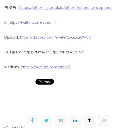
白皮书：
https://etherfi.gitbook.io/etherfi/ether.fi-whitepaper
X:
https://twitter.com/ether_fi
Discord:
https://discord.com/invite/zqGzcuQWvD
Telegram: https://t.me/+C3fpSjmPqzA5NTVh
Medium:
https://medium.com/etherfi
SHARES