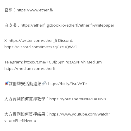
官网：https://www.ether.fi/
白皮书：https://etherfi.gitbook.io/etherfi/ether.fi-whitepaper
X: https://twitter.com/ether_fi Discord:
https://discord.com/invite/zqGzcuQWvD
Telegram: https://t.me/+C3fpSjmPqzA5NTVh Medium:
https://medium.com/etherfi
註冊幣安活動連結
: https://bit.ly/3suVATe
大方實測如何質押教學：https://youtu.be/nNnNkLXHuV8
大方實測如何質押結果：https://www.youtube.com/watch?
v=omEhr4lHwmo