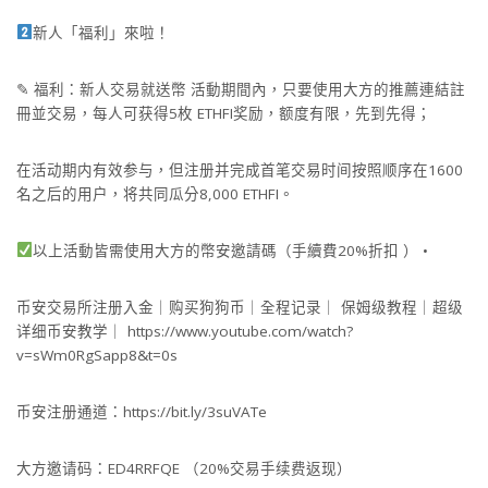
新人「福利」來啦！
✎ 福利：新人交易就送幣 活動期間內，只要使用大方的推薦連結註
冊並交易，每人可获得5枚 ETHFI奖励，额度有限，先到先得；
在活动期内有效参与，但注册并完成首笔交易时间按照顺序在1600
名之后的用户，将共同瓜分8,000 ETHFI。
以上活動皆需使用大方的幣安邀請碼（手續費20%折扣 ） •
币安交易所注册入金｜购买狗狗币｜全程记录｜ 保姆级教程｜超级
详细币安教学｜ https://www.youtube.com/watch?
v=sWm0RgSapp8&t=0s
币安注册通道：https://bit.ly/3suVATe
大方邀请码：ED4RRFQE （20%交易手续费返现）