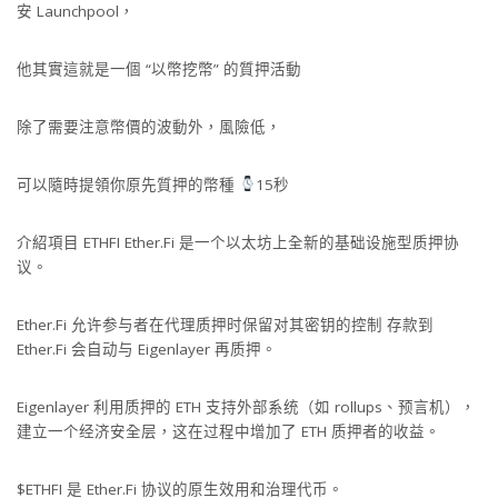
安 Launchpool，
他其實這就是一個 “以幣挖幣” 的質押活動
除了需要注意幣價的波動外，風險低，
可以隨時提領你原先質押的幣種
15秒
介紹項目 ETHFI Ether.Fi 是一个以太坊上全新的基础设施型质押协
议。
Ether.Fi 允许参与者在代理质押时保留对其密钥的控制 存款到
Ether.Fi 会自动与 Eigenlayer 再质押。
Eigenlayer 利用质押的 ETH 支持外部系统（如 rollups、预言机），
建立一个经济安全层，这在过程中增加了 ETH 质押者的收益。
$ETHFI 是 Ether.Fi 协议的原生效用和治理代币。