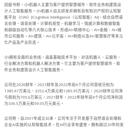
招股书称，小i机器人主要为客户提供智慧城市、软件业务和建筑设
计人工智能服务。小i机器人自主研发并拥有自有知识产权的认知智
能平台（CIAI）[Cognitive Intelligence（认知智能）AI]，结合自然语
言处理、语音处理、计算机视觉、机器学习、情感计算和数据智能
和超级自动化等六大核心技术，形成AI+联络中心、AI+金融、AI+城
市公共服务、AI+建筑、AI+元宇宙、AI+制造以及AI+智慧医疗等多元
化产品及产业形态。
小i拥有全面的业务线，涵盖基础技术平台、对话机器人、云服务、
行业解决方案和机器人解决方案。它主要为客户提供智慧城市、软
件业务和建筑设计人工智能服务。
公司在2020财年，2021财年及2022年前6个月公司营收分别为
1385.67万美元、3252.4万美元和1285.95万美元，2020财年公司净
亏损别为705.6万美元，2021财年，2022年财年前6个月公司净利润
为336.5万美元和59.05万元美元。
公司称，自2001年成立以来，公司专注于开发基于自然语言处理和
企业AI实施的认知智能技术，在AI行业享有盛誉。拥有超过20年的发