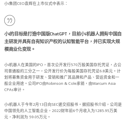
小i集团CEO袁辉在上市仪式中表示：
小i的目标是打造中国版ChatGPT，目前小i机器人拥有中国自
主研发并具有自有知识产权的认知智能平台，并已实现大规
模商业化变现。
小i机器人在美国的IPO，首次公开发行570万股美国存托凭证，占公
司普通股的三分之一，公开发行价为每股美国存托凭证6.8美元。计
划将募集资金用于研发、营销和推广其品牌和产品、营运资金和一
般企业用途。公司IPO由Robinson & Cole承销，由Marcum Asia
CPAs审计。
小i机器人于今年2月13日向SEC递交招股书。据招股书介绍，公司是
中国领先的人工智能企业，2022财年前6个月收入为1285.95万美
元，净利润为 59.05万元。